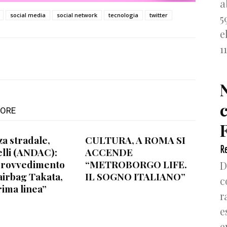
a
social media
social network
tecnologia
twitter
5
e
1
TORE
F
za stradale,
CULTURA, A ROMA SI
Re
lli (ANDAC):
ACCENDE
provvedimento
“METROBORGO LIFE.
D
airbag Takata,
IL SOGNO ITALIANO”
c
rima linea”
r
e
e