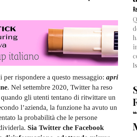
Re
Q
d
h
i
c
I
i per rispondere a questo messaggio:
apri
one
. Nel settembre 2020, Twitter ha reso
 quando gli utenti tentano di ritwittare un
econdo l’azienda, la funzione ha avuto un
ntato la probabilità che le persone
dividerla.
Sia Twitter che Facebook