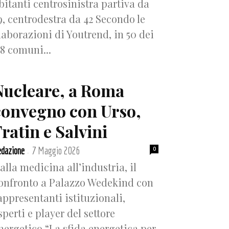
bitanti centrosinistra partiva da
9, centrodestra da 42 Secondo le
laborazioni di Youtrend, in 50 dei
18 comuni...
Nucleare, a Roma
convegno con Urso,
ratin e Salvini
dazione
7 Maggio 2026
0
-
alla medicina all’industria, il
onfronto a Palazzo Wedekind con
appresentanti istituzionali,
sperti e player del settore
nergetico “La sfida energetica per