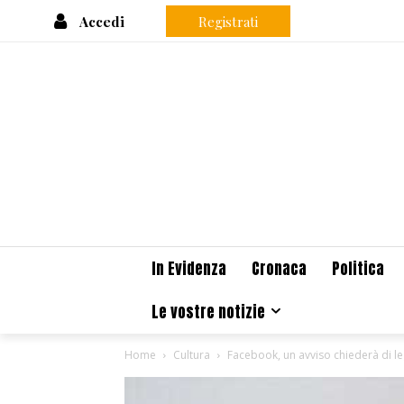
Accedi
Registrati
In Evidenza
Cronaca
Politica
Le vostre notizie
Home
Cultura
Facebook, un avviso chiederà di le