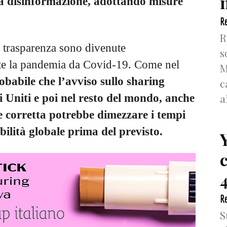
n
a disinformazione, adottando misure
Re
R
 trasparenza sono divenute
s
nte la pandemia da Covid-19. Come nel
M
obabile che l’avviso sullo sharing
c
a
i Uniti e poi nel resto del mondo, anche
e corretta potrebbe dimezzare i tempi
bilità globale prima del previsto.
4
Re
S