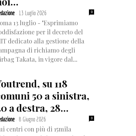
oi...
dazione
13 Luglio 2026
0
-
oma 13 luglio - "Esprimiamo
oddisfazione per il decreto del
IT dedicato alla gestione della
ampagna di richiamo degli
irbag Takata, in vigore dal...
Youtrend, su 118
comuni 50 a sinistra,
0 a destra, 28...
dazione
8 Giugno 2026
0
-
ui centri con più di 15mila