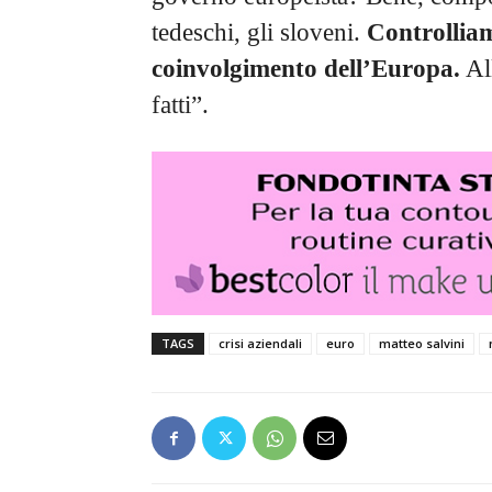
tedeschi, gli sloveni.
Controlliam
coinvolgimento dell’Europa.
All
fatti”.
TAGS
crisi aziendali
euro
matteo salvini