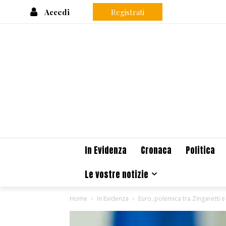
Accedi
Registrati
In Evidenza
Cronaca
Politica
Le vostre notizie
Home
In Evidenza
Euro, polemica tra Zingaretti e 