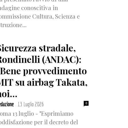
ndagine conoscitiva in
ommissione Cultura, Scienza e
struzione...
Sicurezza stradale,
Rondinelli (ANDAC):
“Bene provvedimento
MIT su airbag Takata,
oi...
dazione
13 Luglio 2026
0
-
oma 13 luglio - "Esprimiamo
oddisfazione per il decreto del