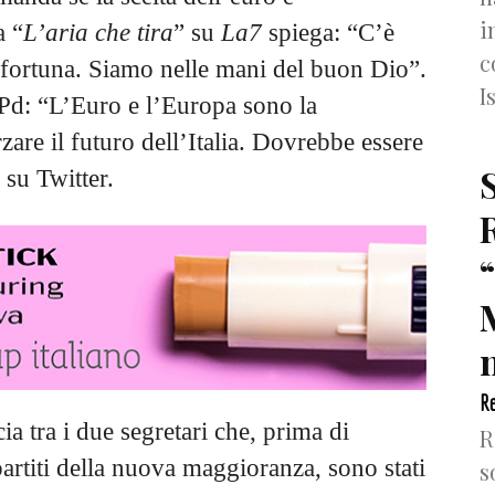
i
a “
L’aria che tira
” su
La7
spiega: “C’è
c
er fortuna. Siamo nelle mani del buon Dio”.
I
l Pd: “L’Euro e l’Europa sono la
are il futuro dell’Italia. Dovrebbe essere
 su Twitter.
n
Re
cia tra i due segretari che, prima di
R
 partiti della nuova maggioranza, sono stati
s