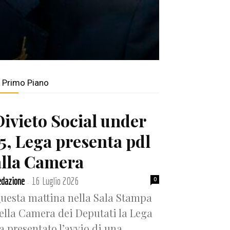
n Primo Piano
Divieto Social under
15, Lega presenta pdl
alla Camera
dazione
16 Luglio 2026
0
-
uesta mattina nella Sala Stampa
ella Camera dei Deputati la Lega
a presentato l’avvio di una