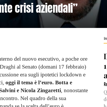
nte crisi aziendali”
I
nterno del nuovo esecutivo, a poche ore
o Draghi al Senato (domani 17 febbraio)
iscussione era sugli ipotetici lockdown e
ci,
oggi il tema è l’euro.
Botta e
Re
Salvini e Nicola Zingaretti
, nonostante
Q
o incontro. Nel quadro della sua
d
h
manda se la scelta dell’euro è