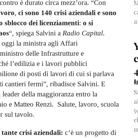
M
ncontro è durato circa mezz’ora. “Con
c
avoro
,
ci sono 140 crisi aziendali e sono
a
o sblocco dei licenziamenti
:
o si
aos
“, spiega Salvini a
Radio Capital
.
ggi la ministra agli Affari
ministro delle Infrastrutture e
é l’edilizia e i lavori pubblici
4
ione di posti di lavori di cui si parlava
Re
i cantieri fermi”, ribadisce Salvini. E
S
 i leader della maggioranza entro la
a
io e Matteo Renzi. Salute, lavoro, scuola
5
er sul tavolo.
e
1
tante crisi aziendali:
c’è un progetto di