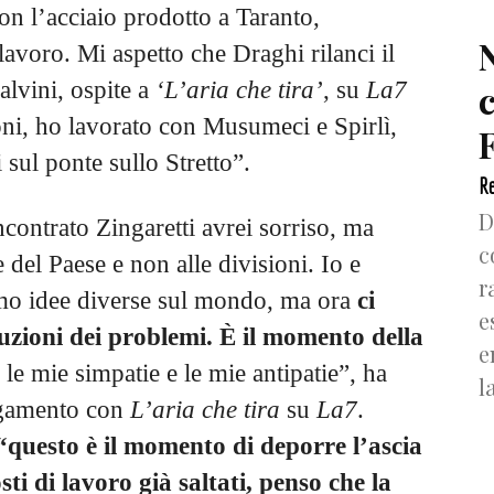
 con l’acciaio prodotto a Taranto,
lavoro. Mi aspetto che Draghi rilanci il
alvini, ospite a
‘L’aria che tira’
, su
La7
ni, ho lavorato con Musumeci e Spirlì,
F
sul ponte sullo Stretto”.
Re
D
ncontrato Zingaretti avrei sorriso, ma
c
 del Paese e non alle divisioni. Io e
r
amo idee diverse sul mondo, ma ora
ci
e
uzioni dei problemi. È il momento della
e
le mie simpatie e le mie antipatie”, ha
l
legamento con
L’aria che tira
su
La7
.
, “questo è il momento di deporre l’ascia
ti di lavoro già saltati, penso che la