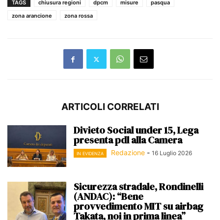
TAGS
chiusura regioni
dpcm
misure
pasqua
zona arancione
zona rossa
ARTICOLI CORRELATI
Divieto Social under 15, Lega
presenta pdl alla Camera
Redazione
-
16 Luglio 2026
IN EVIDENZA
Sicurezza stradale, Rondinelli
(ANDAC): “Bene
provvedimento MIT su airbag
Takata, noi in prima linea”