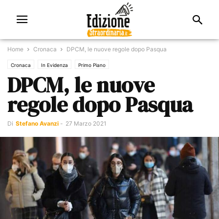
Home
Cronaca
DPCM, le nuove regole dopo Pasqua
Cronaca
In Evidenza
Primo Piano
DPCM, le nuove
regole dopo Pasqua
Di
Stefano Avanzi
-
27 Marzo 2021