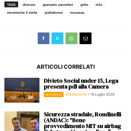
TAGS
divorzio
giancarlo cancelleri
grillo
m5s
movimento 5 stelle
piattaforma
rousseau
ARTICOLI CORRELATI
Divieto Social under 15, Lega
presenta pdl alla Camera
Redazione
-
16 Luglio 2026
IN EVIDENZA
Sicurezza stradale, Rondinelli
(ANDAC): “Bene
provvedimento MIT su airbag