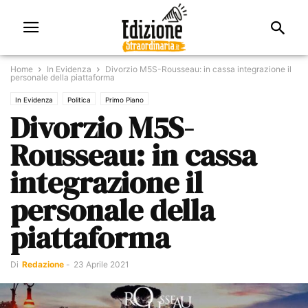
Home
In Evidenza
Divorzio M5S-Rousseau: in cassa integrazione il
personale della piattaforma
In Evidenza
Politica
Primo Piano
Divorzio M5S-
Rousseau: in cassa
integrazione il
personale della
piattaforma
Di
Redazione
-
23 Aprile 2021