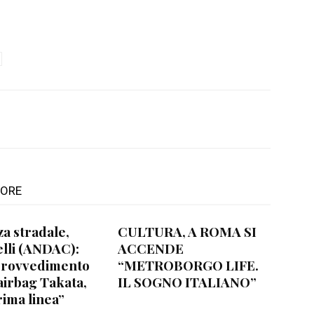
TORE
za stradale,
CULTURA, A ROMA SI
lli (ANDAC):
ACCENDE
provvedimento
“METROBORGO LIFE.
airbag Takata,
IL SOGNO ITALIANO”
rima linea”