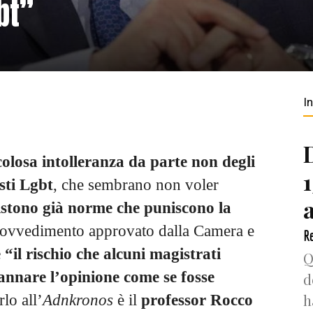
gbt”
I
olosa intolleranza da parte non degli
sti Lgbt
, che sembrano non voler
istono già norme che puniscono la
provvedimento approvato dalla Camera e
Re
e “il rischio che alcuni magistrati
Q
annare l’opinione come se fosse
d
h
lo all’
Adnkronos
è il
professor Rocco