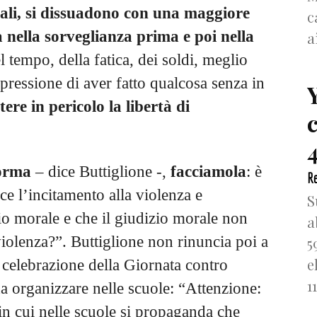
ali, si dissuadono con una maggiore
c
ia nella sorveglianza prima e poi nella
a
el tempo, della fatica, dei soldi, meglio
pressione di aver fatto qualcosa senza in
ere in pericolo la libertà di
4
norma
– dice Buttiglione -,
facciamola
: è
Re
sce l’incitamento alla violenza e
S
zio morale e che il giudizio morale non
a
violenza?”. Buttiglione non rinuncia poi a
5
e
a celebrazione della Giornata contro
1
da organizzare nelle scuole: “Attenzione:
in cui nelle scuole si propaganda che