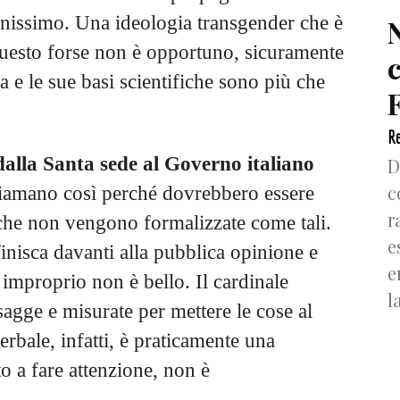
Benissimo. Una ideologia transgender che è
uesto forse non è opportuno, sicuramente
a e le sue basi scientifiche sono più che
F
Re
dalla Santa sede al Governo italiano
D
c
chiamano così perché dovrebbero essere
r
 che non vengono formalizzate come tali.
e
nisca davanti alla pubblica opinione e
e
 improprio non è bello. Il cardinale
l
sagge e misurate per mettere le cose al
bale, infatti, è praticamente una
to a fare attenzione, non è