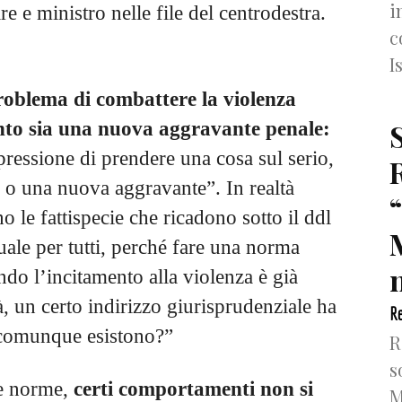
i
e e ministro nelle file del centrodestra.
c
I
l problema di combattere la violenza
nto sia una nuova aggravante penale:
pressione di prendere una cosa sul serio,
 o una nuova aggravante”. In realtà
 le fattispecie che ricadono sotto il ddl
ale per tutti, perché fare una norma
n
ndo l’incitamento alla violenza è già
à, un certo indirizzo giurisprudenziale ha
Re
 comunque esistono?”
R
s
e norme,
certi comportamenti non si
M