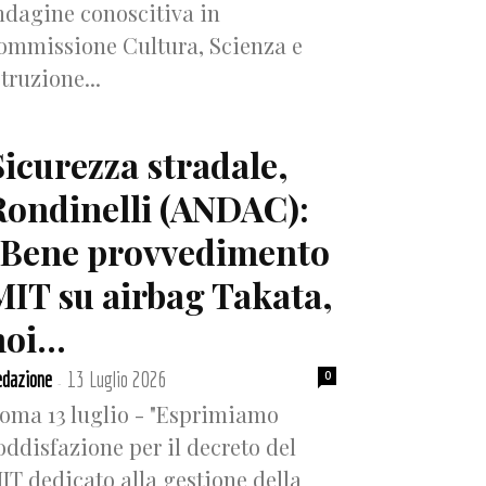
ndagine conoscitiva in
ommissione Cultura, Scienza e
struzione...
Sicurezza stradale,
Rondinelli (ANDAC):
“Bene provvedimento
MIT su airbag Takata,
oi...
dazione
13 Luglio 2026
0
-
oma 13 luglio - "Esprimiamo
oddisfazione per il decreto del
IT dedicato alla gestione della