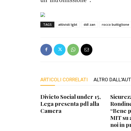
TAGS
attivisti lgbt
ddl zan
rocco buttiglione
ARTICOLI CORRELATI
ALTRO DALL'AU
Divieto Social under 15,
Sicurez
Lega presenta pdl alla
Rondine
Camera
“Bene 
MIT su 
noi in p