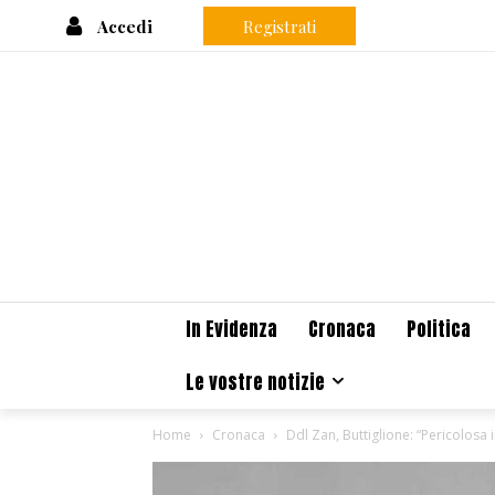
Accedi
Registrati
In Evidenza
Cronaca
Politica
Le vostre notizie
Home
Cronaca
Ddl Zan, Buttiglione: “Pericolosa in