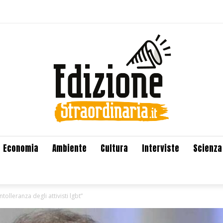
Economia
Ambiente
Cultura
Interviste
Scienza
tolleranza degli attivisti lgbt”