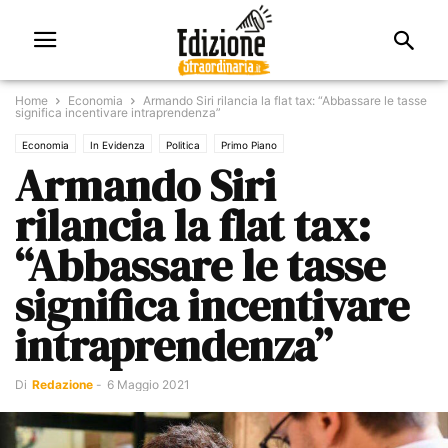
Home
Economia
Armando Siri rilancia la flat tax: “Abbassare le tasse
significa incentivare intraprendenza”
Economia
In Evidenza
Politica
Primo Piano
Armando Siri
rilancia la flat tax:
“Abbassare le tasse
significa incentivare
intraprendenza”
Di
Redazione
-
6 Maggio 2021