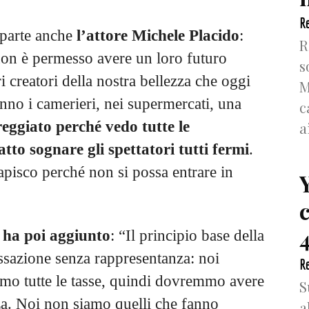
Re
 parte anche
l’attore Michele Placido
:
R
 non è permesso avere un loro futuro
s
ri creatori della nostra bellezza che oggi
M
nno i camerieri, nei supermercati, una
c
ggiato perché vedo tutte le
a
tto sognare gli spettatori tutti fermi
.
apisco perché non si possa entrare in
4
 ha poi aggiunto
: “Il principio base della
ssazione senza rappresentanza: noi
Re
amo tutte le tasse, quindi dovremmo avere
S
nza. Noi non siamo quelli che fanno
a