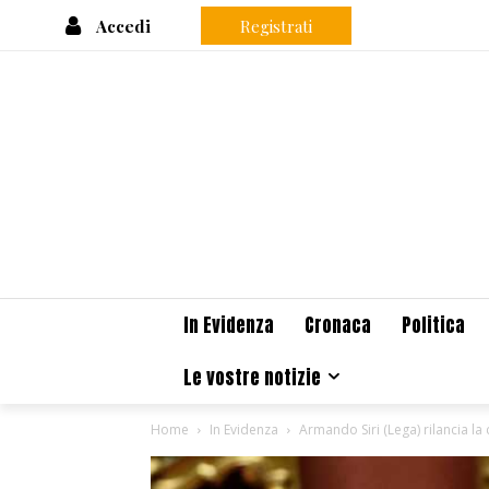
Accedi
Registrati
In Evidenza
Cronaca
Politica
Le vostre notizie
Home
In Evidenza
Armando Siri (Lega) rilancia la 