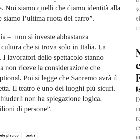
re. Noi siamo quelli che diamo identità alla
5
e
 siamo l’ultima ruota del carro”.
1
ia – non si investe abbastanza
 cultura che si trova solo in Italia. La
i. I lavoratori dello spettacolo stanno
ra non riceve la considerazione che
F
tional. Poi si legge che Sanremo avrà il
ta. Il teatro è uno dei luoghi più sicuri.
Re
hiuderli non ha spiegazione logica.
D
c
ilioni di persone”.
r
e
e
ele placido
teatri