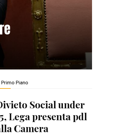
ire
n Primo Piano
Divieto Social under
15, Lega presenta pdl
alla Camera