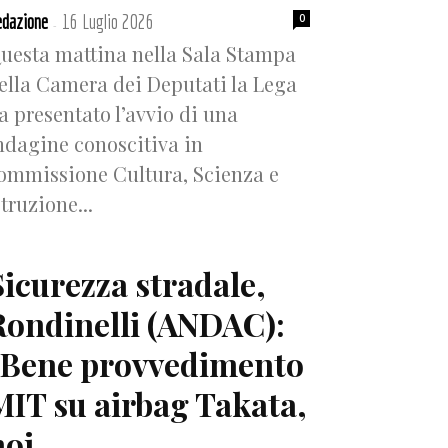
dazione
16 Luglio 2026
0
-
uesta mattina nella Sala Stampa
ella Camera dei Deputati la Lega
a presentato l’avvio di una
ndagine conoscitiva in
ommissione Cultura, Scienza e
struzione...
Sicurezza stradale,
Rondinelli (ANDAC):
“Bene provvedimento
MIT su airbag Takata,
oi...