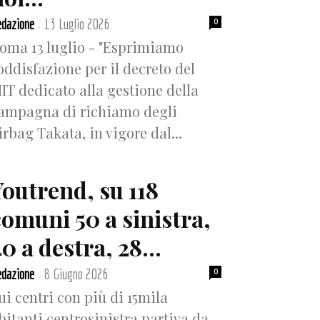
dazione
13 Luglio 2026
0
-
oma 13 luglio - "Esprimiamo
oddisfazione per il decreto del
IT dedicato alla gestione della
ampagna di richiamo degli
irbag Takata, in vigore dal...
Youtrend, su 118
comuni 50 a sinistra,
0 a destra, 28...
dazione
8 Giugno 2026
0
-
ui centri con più di 15mila
bitanti centrosinistra partiva da