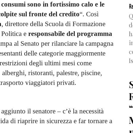
 consumi sono in fortissimo calo e le
Re
lpite sul fronte del credito
“. Così
Q
a
, direttore della Scuola di Formazione
d
h
 Politica e
responsabile del programma
i
ampa al Senato per rilanciare la campagna
c
resentanti delle categorie maggiormente
I
 restrizioni degli ultimi mesi come
 alberghi, ristoranti, palestre, piscine,
trasporto viaggiatori privati.
 aggiunto il senatore – c’è la necessità
a di riaprire in sicurezza e far tornare a
n