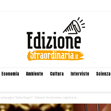
Economia
Ambiente
Cultura
Interviste
Scienza
campagna “Italia Riapri”: “Salvare l’economia, riaprire in...