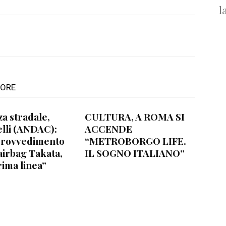
l
TORE
za stradale,
CULTURA, A ROMA SI
lli (ANDAC):
ACCENDE
provvedimento
“METROBORGO LIFE.
airbag Takata,
IL SOGNO ITALIANO”
rima linea”