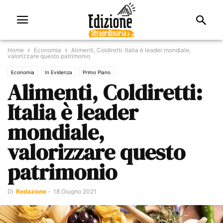
Home
Economia
Alimenti, Coldiretti: Italia è leader mondiale,
valorizzare questo patrimonio
Economia
In Evidenza
Primo Piano
Alimenti, Coldiretti:
Italia è leader
mondiale,
valorizzare questo
patrimonio
Di
Redazione
-
18 Giugno 2021