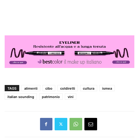
TAGS
alimenti
cibo
coldiretti
cultura
ismea
italian sounding
patrimonio
vini