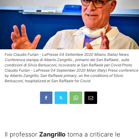
Foto Claudio Furlan - LaPresse 04 Settembre 2020 Milano (Italia) News
Conferenza stampa di Alberto Zangrillo , primario del San Raffaele , sulle
condizioni di Silvio Berlusconi, ricoverato al San Raffaele per Covid Photo
Claudio Furlan - LaPresse 04 September 2020 Milan (Italy) Press conference
by Alberto Zangrillo, San Raffaele primary, on the conditions of Silvio
Berlusconi, hospitalized at San Raffaele for Covid
Il professor
Zangrillo
torna a criticare le