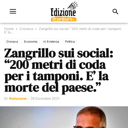
Home
Cronaca
Zangrillo sui social: “200 metri di coda per i tamponi.
E’ la...
Cronaca
Economia
In Evidenza
Politica
Zangrillo sui social:
“200 metri di coda
per i tamponi. E’ la
morte del paese.”
Di
Redazione
-
28 Dicembre 2021