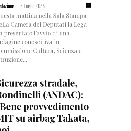
dazione
16 Luglio 2026
0
-
uesta mattina nella Sala Stampa
ella Camera dei Deputati la Lega
a presentato l’avvio di una
ndagine conoscitiva in
ommissione Cultura, Scienza e
struzione...
Sicurezza stradale,
Rondinelli (ANDAC):
“Bene provvedimento
MIT su airbag Takata,
oi...