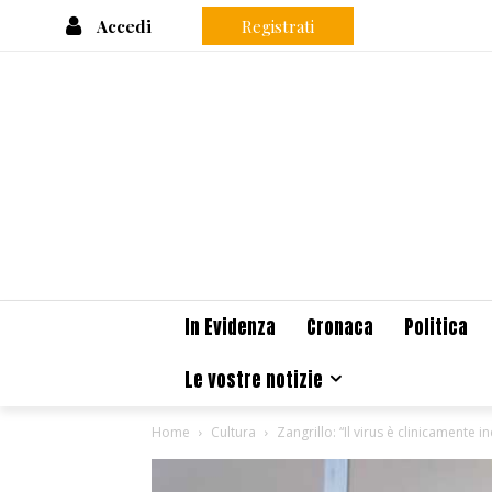
Accedi
Registrati
In Evidenza
Cronaca
Politica
Le vostre notizie
Home
Cultura
Zangrillo: “Il virus è clinicamente i