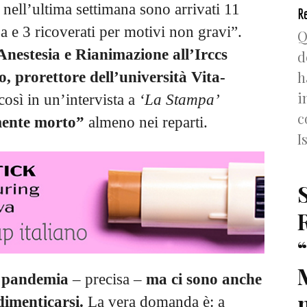
 nell’ultima settimana sono arrivati 11
Re
sa e 3 ricoverati per motivi non gravi”.
Q
Anestesia e Rianimazione all’Irccs
d
h
, prorettore dell’università Vita-
i
così in un’intervista a
‘La Stampa’
c
amente morto”
almeno nei reparti.
I
a pandemia
– precisa –
ma ci sono anche
n
dimenticarsi.
La vera domanda è: a