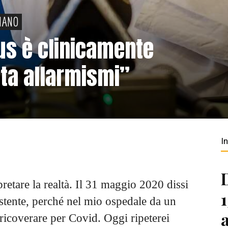
IANO
irus è clinicamente
sta allarmismi”
I
pretare la realtà. Il 31 maggio 2020 dissi
istente, perché nel mio ospedale da un
ricoverare per Covid. Oggi ripeterei