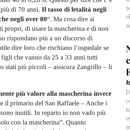
5
 più di 70 anni.
Il tasso di letalità negli
e
che negli over 80
“. Ma cosa dire ai
1
tti propri, di usare la mascherina e di non
so rispondano più a un discorso di
utile dire loro che rischiano l’ospedale se
figli che vanno da 25 a 33 anni tutti
 stati più piccoli – assicura Zangrillo – li
F
Re
D
ente più valore alla mascherina invece
c
te il primario del San Raffaele – Anche i
r
 sono inutili. In reparto io non vado più
e
solo con la mascherina”. Quanto
e