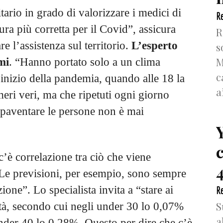
ario in grado di valorizzare i medici di
Re
ura più corretta per il Covid”, assicura
R
e l’assistenza sul territorio.
L’esperto
s
M
mi
. “Hanno portato solo a un clima
c
’inizio della pandemia, quando alle 18 la
a
eri veri, ma che ripetuti ogni giorno
paventare le persone non è mai
’è correlazione tra ciò che viene
4
Le previsioni, per esempio, sono sempre
one”. Lo specialista invita a “stare ai
Re
S
nità, secondo cui negli under 30 lo 0,07%
a
 under 40 lo 0,28%. Questo per dire che c’è