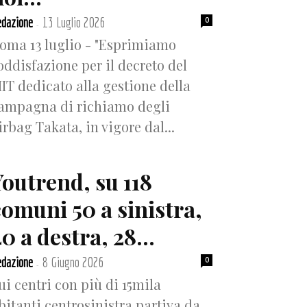
dazione
13 Luglio 2026
0
-
oma 13 luglio - "Esprimiamo
oddisfazione per il decreto del
IT dedicato alla gestione della
ampagna di richiamo degli
irbag Takata, in vigore dal...
Youtrend, su 118
comuni 50 a sinistra,
0 a destra, 28...
dazione
8 Giugno 2026
0
-
ui centri con più di 15mila
bitanti centrosinistra partiva da