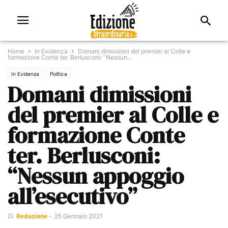
Home
In Evidenza
Domani dimissioni del premier al Colle e
formazione Conte ter. Berlusconi: “Nessun...
In Evidenza
Politica
Domani dimissioni
del premier al Colle e
formazione Conte
ter. Berlusconi:
“Nessun appoggio
all’esecutivo”
Di
Redazione
-
25 Gennaio 2021