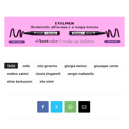
TAGS
colle
crisi governo
giorgia meloni
giuseppe conte
matteo salvini
nicola zingaretti
sergio mattarella
silvio berlusconi
vito crimi