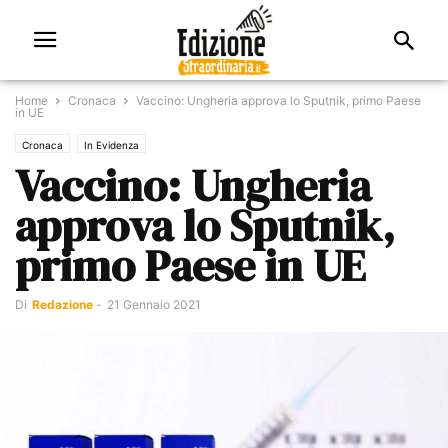
Home
Cronaca
Vaccino: Ungheria approva lo Sputnik, primo Paese
in UE
Cronaca
In Evidenza
Vaccino: Ungheria
approva lo Sputnik,
primo Paese in UE
Di
Redazione
-
21 Gennaio 2021