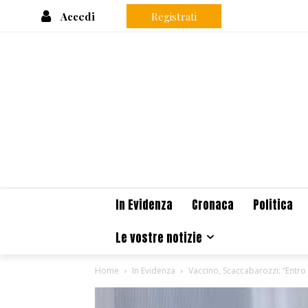
Accedi
Registrati
In Evidenza
Cronaca
Politica
Le vostre notizie
Home
In Evidenza
Vaccino, Scaccabarozzi: “Entro