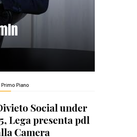
 mln
n Primo Piano
Divieto Social under
15, Lega presenta pdl
alla Camera