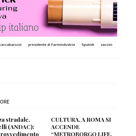
caccabarozzi
presidente di Farmindustria
Sputnik
vaccini
TORE
za stradale,
CULTURA, A ROMA SI
lli (ANDAC):
ACCENDE
provvedimento
“METROBORGO LIFE.