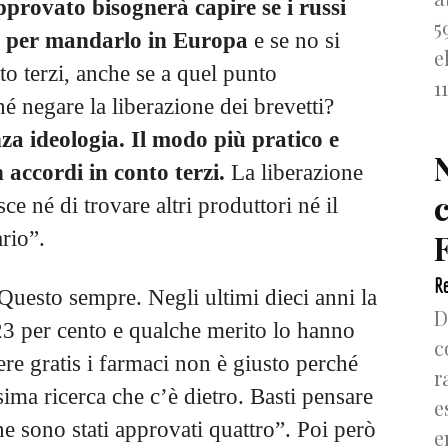
provato bisognerà capire se i russi
5
a per mandarlo in Europa
e se no si
e
to terzi, anche se a quel punto
1
é negare la liberazione dei brevetti?
a ideologia. Il modo più pratico e
 accordi in conto terzi.
La liberazione
ce né di trovare altri produttori né il
F
rio”.
Re
uesto sempre. Negli ultimi dieci anni la
D
el 23 per cento e qualche merito lo hanno
c
re gratis i farmaci non è giusto perché
r
ima ricerca che c’è dietro. Basti pensare
e
ne sono stati approvati quattro”. Poi però
e