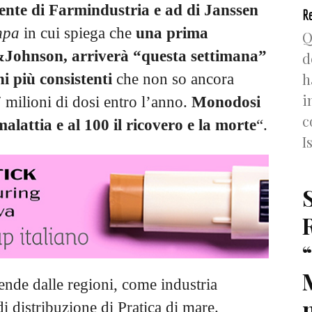
nte di Farmindustria e ad di Janssen
Re
mpa
in cui spiega che
una prima
Q
&Johnson, arriverà “questa settimana”
d
h
i più consistenti
che non so ancora
i
 milioni di dosi entro l’anno.
Monodosi
c
malattia e al 100 il ricovero e la morte
“.
I
nde dalle regioni, come industria
n
di distribuzione di Pratica di mare.