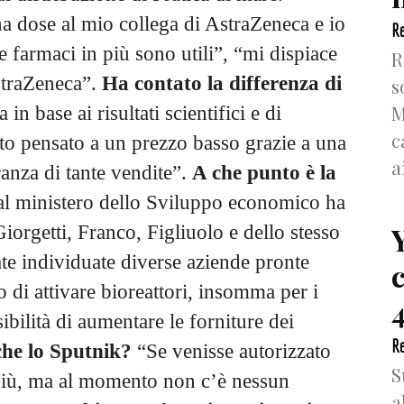
a dose al mio collega di AstraZeneca e io
Re
e farmaci in più sono utili”, “mi dispiace
R
AstraZeneca”.
Ha contato la differenza di
s
M
in base ai risultati scientifici e di
c
ato pensato a un prezzo basso grazie a una
a
anza di tante vendite”.
A che punto è la
 al ministero dello Sviluppo economico ha
Giorgetti, Franco, Figliuolo e dello stesso
e individuate diverse aziende pronte
o di attivare bioreattori, insomma per i
4
bilità di aumentare le forniture dei
Re
he lo Sputnik?
“Se venisse autorizzato
S
più, ma al momento non c’è nessun
a