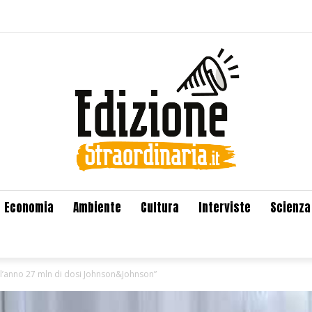
Economia
Ambiente
Cultura
Interviste
Scienza
 l’anno 27 mln di dosi Johnson&Johnson”