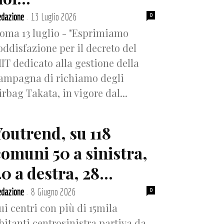
dazione
13 Luglio 2026
0
-
oma 13 luglio - "Esprimiamo
oddisfazione per il decreto del
IT dedicato alla gestione della
ampagna di richiamo degli
irbag Takata, in vigore dal...
Youtrend, su 118
comuni 50 a sinistra,
0 a destra, 28...
dazione
8 Giugno 2026
0
-
ui centri con più di 15mila
bitanti centrosinistra partiva da