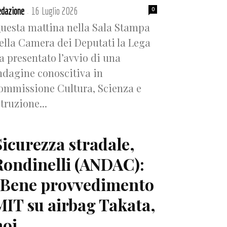
dazione
16 Luglio 2026
0
-
uesta mattina nella Sala Stampa
ella Camera dei Deputati la Lega
a presentato l’avvio di una
ndagine conoscitiva in
ommissione Cultura, Scienza e
struzione...
Sicurezza stradale,
Rondinelli (ANDAC):
“Bene provvedimento
MIT su airbag Takata,
oi...