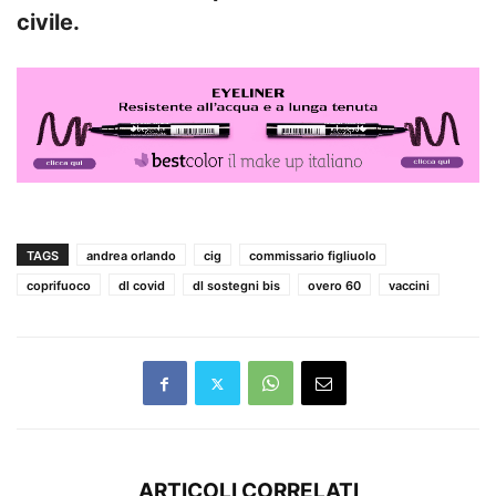
civile.
TAGS
andrea orlando
cig
commissario figliuolo
coprifuoco
dl covid
dl sostegni bis
overo 60
vaccini
ARTICOLI CORRELATI