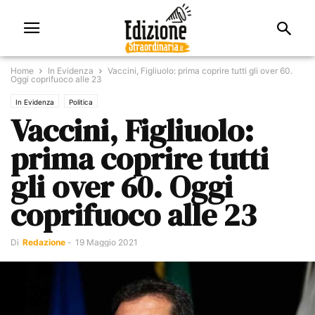
Home
In Evidenza
Vaccini, Figliuolo: prima coprire tutti gli over 60.
Oggi coprifuoco alle 23
In Evidenza
Politica
Vaccini, Figliuolo:
prima coprire tutti
gli over 60. Oggi
coprifuoco alle 23
Di
Redazione
-
19 Maggio 2021