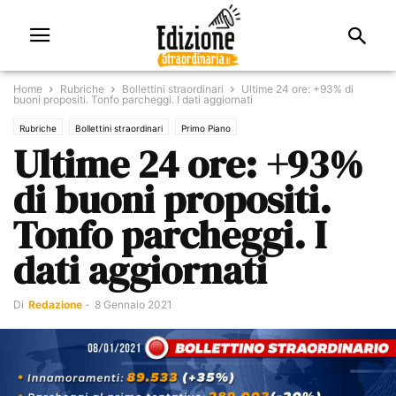
Home
Rubriche
Bollettini straordinari
Ultime 24 ore: +93% di
buoni propositi. Tonfo parcheggi. I dati aggiornati
Rubriche
Bollettini straordinari
Primo Piano
Ultime 24 ore: +93%
di buoni propositi.
Tonfo parcheggi. I
dati aggiornati
Di
Redazione
-
8 Gennaio 2021