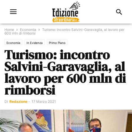
Home
Economia
Turismo: incontro Salvini-Garavaglia, al lavoro per
600 mln di rimborsi
Economia
In Evidenza
Primo Piano
Turismo: incontro
Salvini-Garavaglia, al
lavoro per 600 mln di
rimborsi
Di
Redazione
-
17 Marzo 2021