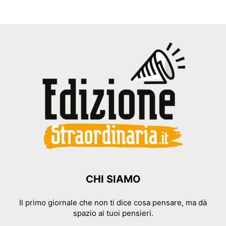
CHI SIAMO
Il primo giornale che non ti dice cosa pensare, ma dà
spazio ai tuoi pensieri.