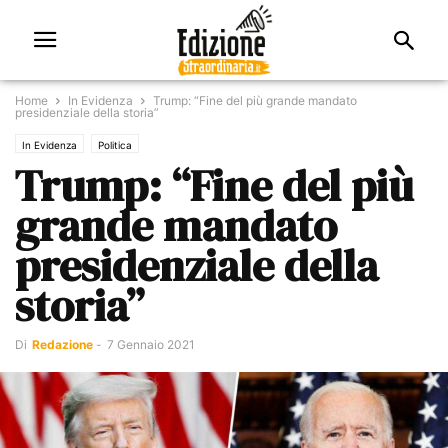
Home
In Evidenza
Trump: “Fine del più grande mandato
presidenziale della storia”
In Evidenza
Politica
Trump: “Fine del più
grande mandato
presidenziale della
storia”
Di
Redazione
-
7 Gennaio 2021