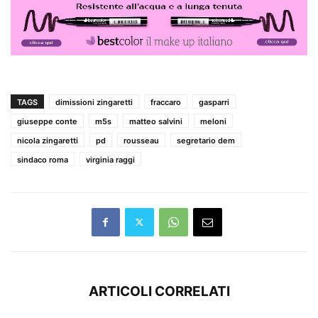
TAGS
dimissioni zingaretti
fraccaro
gasparri
giuseppe conte
m5s
matteo salvini
meloni
nicola zingaretti
pd
rousseau
segretario dem
sindaco roma
virginia raggi
ARTICOLI CORRELATI