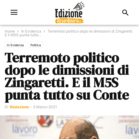
Home
In Evidenza
Terremoto politico dopo le dimissioni di Zingaretti.
E il M5S punta tutto...
In Evidenza
Politica
Terremoto politico
dopo le dimissioni di
Zingaretti. E il M5S
punta tutto su Conte
Di
Redazione
-
5 Marzo 2021