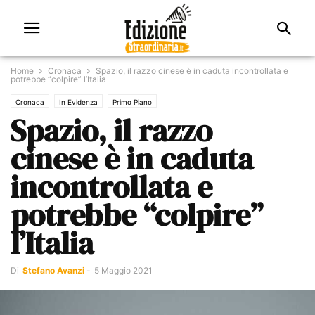
Home
Cronaca
Spazio, il razzo cinese è in caduta incontrollata e
potrebbe “colpire” l’Italia
Cronaca
In Evidenza
Primo Piano
Spazio, il razzo
cinese è in caduta
incontrollata e
potrebbe “colpire”
l’Italia
Di
Stefano Avanzi
-
5 Maggio 2021