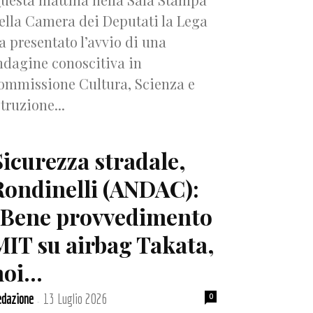
ella Camera dei Deputati la Lega
a presentato l’avvio di una
ndagine conoscitiva in
ommissione Cultura, Scienza e
struzione...
Sicurezza stradale,
Rondinelli (ANDAC):
“Bene provvedimento
MIT su airbag Takata,
oi...
dazione
13 Luglio 2026
0
-