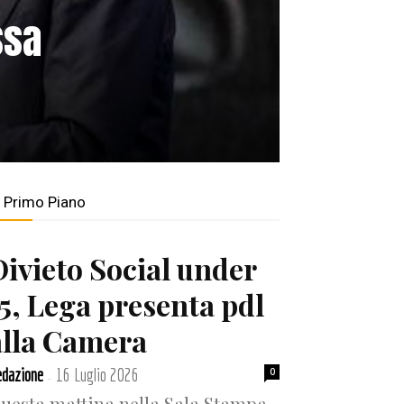
ssa
n Primo Piano
Divieto Social under
15, Lega presenta pdl
alla Camera
dazione
16 Luglio 2026
0
-
uesta mattina nella Sala Stampa