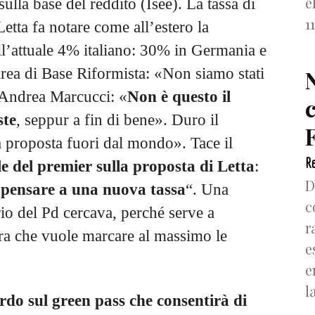
e
sulla base del reddito (Isee). La tassa di
1
etta fa notare come all’estero la
ll’attuale 4% italiano: 30% in Germania e
area di Base Riformista: «Non siamo stati
è Andrea Marcucci: «
Non è questo il
ste
, seppur a fin di bene». Duro il
F
 proposta fuori dal mondo». Tace il
Re
le del premier sulla proposta di Letta
:
D
a pensare a una nuova tassa
“. Una
c
rio del Pd cercava, perché serve a
r
stra che vuole marcare al massimo le
e
e
l
rdo sul green pass che consentirà di