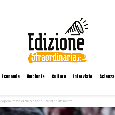
Economia
Ambiente
Cultura
Interviste
Scienza
ropone tassa di successione. Salvini: “Allucinante”