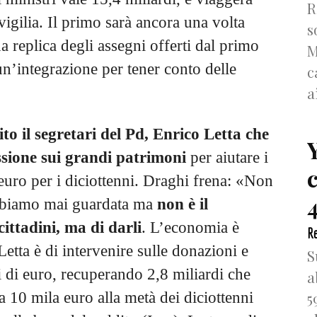
R
vigilia. Il primo sarà ancora una volta
s
na replica degli assegni offerti dal primo
M
’integrazione per tener conto delle
c
a
to il segretari del Pd, Enrico Letta che
ssione sui grandi patrimoni
per aiutare i
euro per i diciottenni. Draghi frena: «Non
4
abbiamo mai guardata ma
non è il
ittadini, ma di darli
. L’economia è
Re
etta è di intervenire sulle donazioni e
S
ni di euro, recuperando 2,8 miliardi che
a
5
a 10 mila euro alla metà dei diciottenni