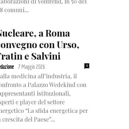
laborazioni di Youtrend, in 50 dei
18 comuni...
Nucleare, a Roma
convegno con Urso,
ratin e Salvini
dazione
7 Maggio 2026
0
-
alla medicina all’industria, il
onfronto a Palazzo Wedekind con
appresentanti istituzionali,
sperti e player del settore
nergetico “La sfida energetica per
a crescita del Paese”...