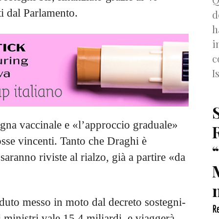
ti dal Parlamento.
d
h
i
c
I
gna vaccinale e «l’approccio graduale»
osse vincenti. Tanto che Draghi è
saranno riviste al rialzo, già a partire «da
n
rduto messo in moto dal decreto sostegni-
Re
i ministri vale 15,4 miliardi, e viaggerà