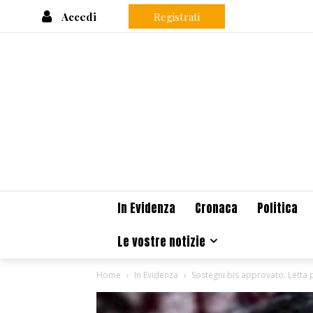
Accedi
Registrati
In Evidenza
Cronaca
Politica
Le vostre notizie
Home
In Evidenza
Sostegni bis approvato. Letta p