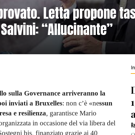
provato. Letta propone ta
Salvini: “Allucinante”
I
ello sulla Governance arriveranno la
i inviati a Bruxelles
: non c’è «ne
ssun
esa e resilienza
, garantisce Mario
rganizzata in occasione del via libera del
Re
Sostegni bis, finanziato grazie ai 40
Q