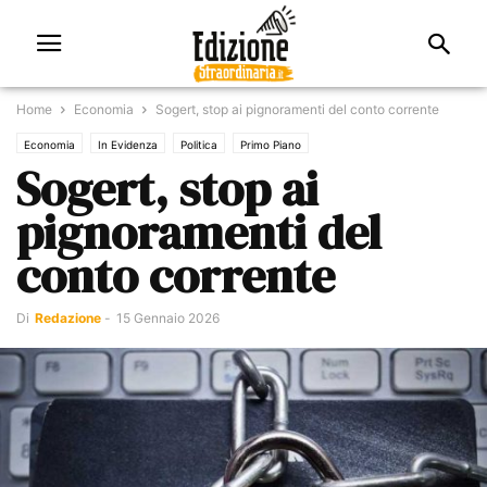
Home
Economia
Sogert, stop ai pignoramenti del conto corrente
Economia
In Evidenza
Politica
Primo Piano
Sogert, stop ai
pignoramenti del
conto corrente
Di
Redazione
-
15 Gennaio 2026