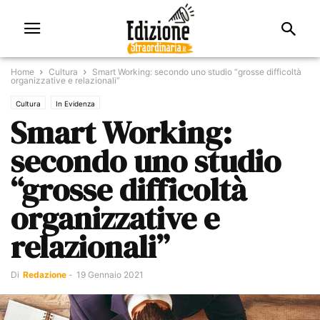
Home
Cultura
Smart Working: secondo uno studio “grosse difficoltà
organizzative e relazionali”
Cultura
In Evidenza
Smart Working:
secondo uno studio
“grosse difficoltà
organizzative e
relazionali”
Di
Redazione
-
19 Gennaio 2021