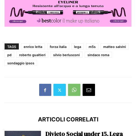
TAGS
enrico letta
forza italia
lega
m5s
matteo salvini
pd
roberto gualtieri
silvio berlusconi
sindaco roma
sondaggio ipsos
ARTICOLI CORRELATI
Divieto Social under 15, Lega