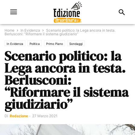
Home
In Evidenza
Scenario politico: la Lega ancora in testa.
Berlusconi: “Riformare il sistema giudiziario”
In Evidenza
Politica
Primo Piano
Sondaggi
Scenario politico: la
Lega ancora in testa.
Berlusconi:
“Riformare il sistema
giudiziario”
Di
Redazione
-
27 Marzo 2021