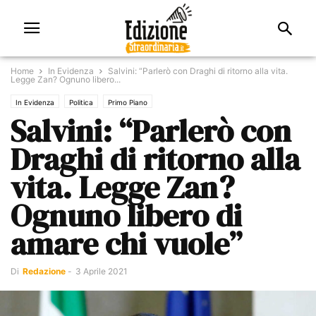
Home
In Evidenza
Salvini: “Parlerò con Draghi di ritorno alla vita.
Legge Zan? Ognuno libero...
In Evidenza
Politica
Primo Piano
Salvini: “Parlerò con
Draghi di ritorno alla
vita. Legge Zan?
Ognuno libero di
amare chi vuole”
Di
Redazione
-
3 Aprile 2021