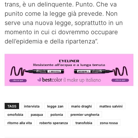
trans, è un delinquente. Punto. Che va
punito come la legge già prevede. Non
serve una nuova legge, soprattutto in un
momento in cui ci dovremmo occupare
dell’epidemia e della ripartenza”.
TAGS
intervista
legge zan
mario draghi
matteo salvini
omofobia
pasqua
polonia
premier ungheria
ritorno alla vita
roberto speranza
transfobia
zona rossa