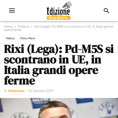
Home
Politica
Rixi (Lega): Pd-M5S si scontrano in UE, in Italia grandi
opere ferme
Politica
Primo Piano
Rixi (Lega): Pd-M5S si
scontrano in UE, in
Italia grandi opere
ferme
Di
Redazione
-
20 Gennaio 2021