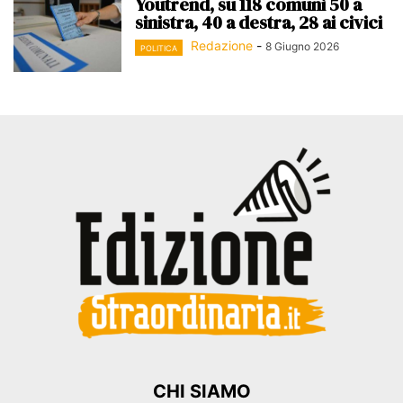
Youtrend, su 118 comuni 50 a
sinistra, 40 a destra, 28 ai civici
Redazione
-
8 Giugno 2026
POLITICA
CHI SIAMO