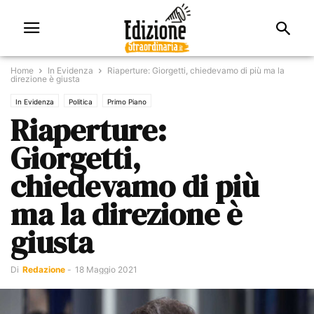
Home
In Evidenza
Riaperture: Giorgetti, chiedevamo di più ma la
direzione è giusta
In Evidenza
Politica
Primo Piano
Riaperture:
Giorgetti,
chiedevamo di più
ma la direzione è
giusta
Di
Redazione
-
18 Maggio 2021