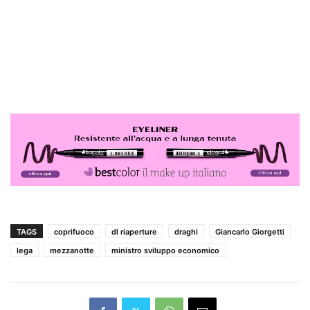
TAGS
coprifuoco
dl riaperture
draghi
Giancarlo Giorgetti
lega
mezzanotte
ministro sviluppo economico