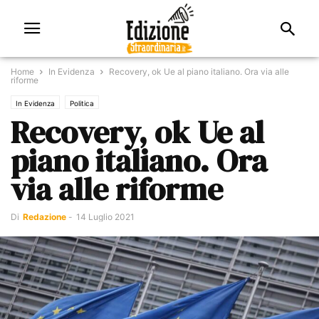
Home
In Evidenza
Recovery, ok Ue al piano italiano. Ora via alle
riforme
In Evidenza
Politica
Recovery, ok Ue al
piano italiano. Ora
via alle riforme
Di
Redazione
-
14 Luglio 2021