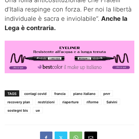
Una follia anticostituzionale che Fratelli
d’Italia respinge con forza. Per noi la libertà
individuale è sacra e inviolabile”.
Anche la
Lega è contraria.
TAGS
contagi covid
francia
piano italiano
pnrr
recovery plan
restrizioni
riaperture
riforme
Salvini
sostegni bis
ue