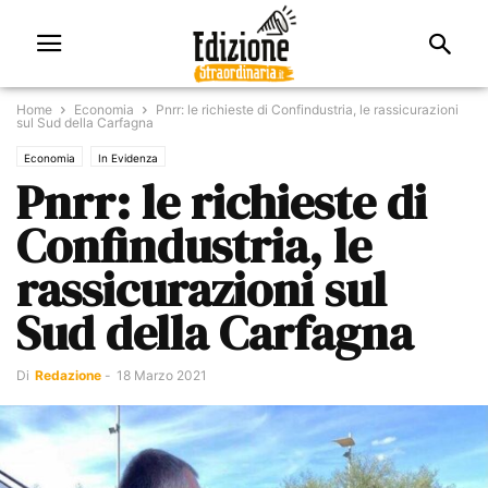
Home
Economia
Pnrr: le richieste di Confindustria, le rassicurazioni
sul Sud della Carfagna
Economia
In Evidenza
Pnrr: le richieste di
Confindustria, le
rassicurazioni sul
Sud della Carfagna
Di
Redazione
-
18 Marzo 2021