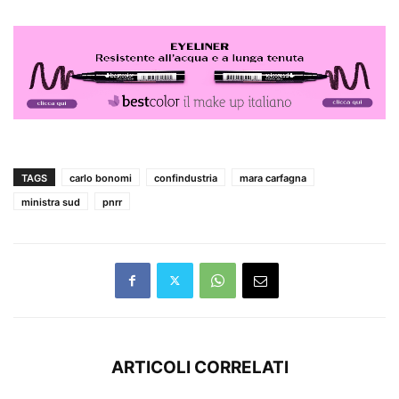
TAGS
carlo bonomi
confindustria
mara carfagna
ministra sud
pnrr
ARTICOLI CORRELATI