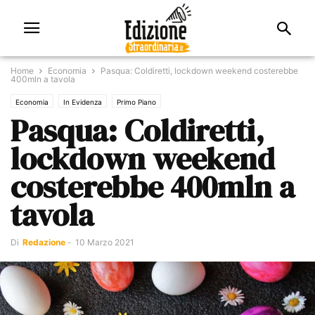
Home
Economia
Pasqua: Coldiretti, lockdown weekend costerebbe
400mln a tavola
Economia
In Evidenza
Primo Piano
Pasqua: Coldiretti,
lockdown weekend
costerebbe 400mln a
tavola
Di
Redazione
-
10 Marzo 2021