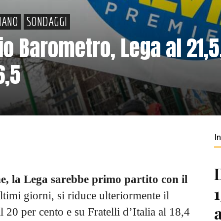
IANO
SONDAGGI
io Barometro, Lega al 21,5
6,5
I
che, la Lega sarebbe primo partito con il
ltimi giorni, si riduce ulteriormente il
 20 per cento e su Fratelli d’Italia al 18,4