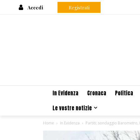
Accedi
Registrati
In Evidenza
Cronaca
Politica
Le vostre notizie
Home
In Evidenza
Partiti: sondaggio Barometro, Le