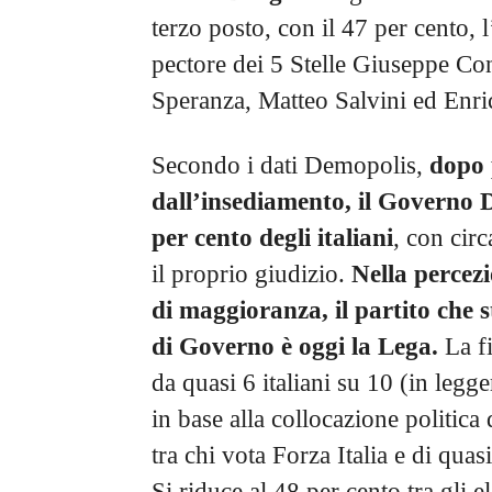
terzo posto, con il 47 per cento, 
pectore dei 5 Stelle Giuseppe Co
Speranza, Matteo Salvini ed Enri
Secondo i dati Demopolis,
dopo 
dall’insediamento, il Governo 
per cento degli italiani
, con cir
il proprio giudizio.
Nella percezi
di maggioranza, il partito che 
di Governo è oggi la Lega.
La f
da quasi 6 italiani su 10 (in legg
in base alla collocazione politica 
tra chi vota Forza Italia e di quasi
Si riduce al 48 per cento tra gli 