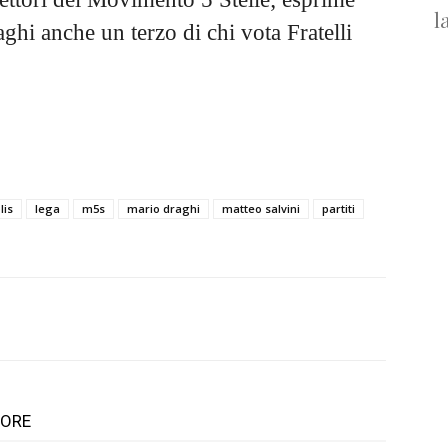
l
ghi anche un terzo di chi vota Fratelli
lis
lega
m5s
mario draghi
matteo salvini
partiti
TORE