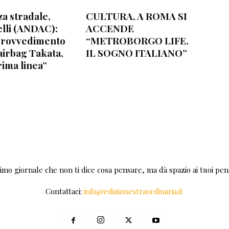
za stradale,
CULTURA, A ROMA SI
lli (ANDAC):
ACCENDE
provvedimento
“METROBORGO LIFE.
airbag Takata,
IL SOGNO ITALIANO”
rima linea”
rimo giornale che non ti dice cosa pensare, ma dà spazio ai tuoi pens
Contattaci:
info@edizionestraordinaria.it