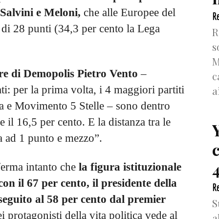
 Salvini e Meloni,
che alle Europee del
Re
di 28 punti (34,3 per cento la Lega
R
s
M
ore di Demopolis Pietro Vento
–
c
i: per la prima volta, i 4 maggiori partiti
a
alia e Movimento 5 Stelle – sono dentro
e il 16,5 per cento. E la distanza tra le
ta ad 1 punto e mezzo”.
4
ferma intanto che
la figura istituzionale
con il 67 per cento, il presidente della
Re
seguito al 58 per cento dal premier
S
i protagonisti della vita politica vede al
a