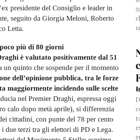
l’ex presidente del Consiglio e leader in
5
e
nte, seguito da Giorgia Meloni, Roberto
1
co Letta.
poco più di 80 giorni
Draghi è valutato positivamente dal 51
ca un quinto che sospende per il momento
F
one dell’opinione pubblica, tra le forze
sta maggiormente incidendo sulle scelte
Re
iducia nel Premier Draghi, espressa oggi
D
c
ero calo dopo metà aprile), si differenzia
r
dei cittadini, con punte del 78 per cento
e
 i due terzi tra gli elettori di PD e Lega.
e
elettori del Movimento 5 Stelle; esprime