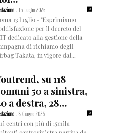
dazione
13 Luglio 2026
0
-
oma 13 luglio - "Esprimiamo
oddisfazione per il decreto del
IT dedicato alla gestione della
ampagna di richiamo degli
irbag Takata, in vigore dal...
Youtrend, su 118
comuni 50 a sinistra,
0 a destra, 28...
dazione
8 Giugno 2026
0
-
ui centri con più di 15mila
bitanti centrosinistra partiva da