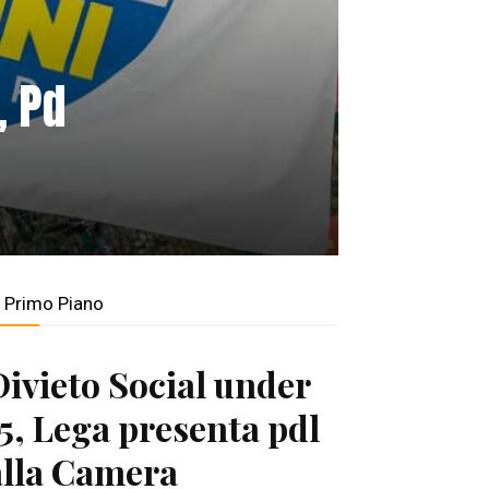
, Pd
n Primo Piano
Divieto Social under
15, Lega presenta pdl
alla Camera