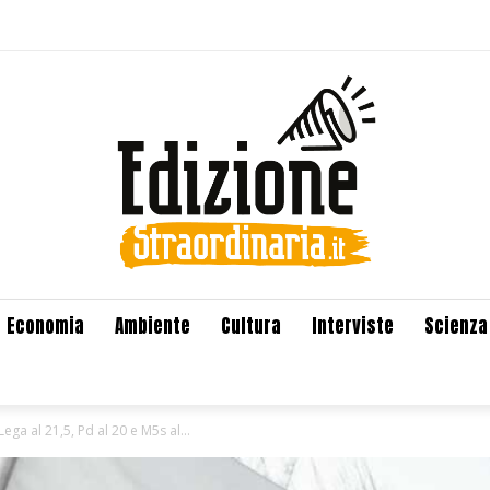
Economia
Ambiente
Cultura
Interviste
Scienza
ga al 21,5, Pd al 20 e M5s al...