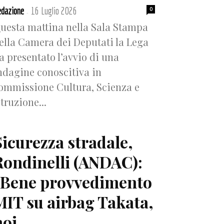
dazione
16 Luglio 2026
0
-
uesta mattina nella Sala Stampa
ella Camera dei Deputati la Lega
a presentato l’avvio di una
ndagine conoscitiva in
ommissione Cultura, Scienza e
struzione...
Sicurezza stradale,
Rondinelli (ANDAC):
“Bene provvedimento
MIT su airbag Takata,
oi...