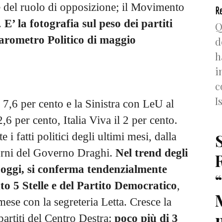
e del ruolo di opposizione; il Movimento
Re
.
E’ la fotografia sul peso dei partiti
Q
Barometro Politico di maggio
d
h
i
c
I
l 7,6 per cento e la Sinistra con LeU al
,6 per cento, Italia Viva il 2 per cento.
 fatti politici degli ultimi mesi, dalla
iorni del Governo Draghi.
Nel trend degli
 oggi, si conferma tendenzialmente
to 5 Stelle e del Partito Democratico
,
ese con la segreteria Letta. Cresce la
n
partiti del Centro Destra:
poco più di 3