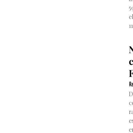
5
e
1
F
Re
D
c
r
e
e