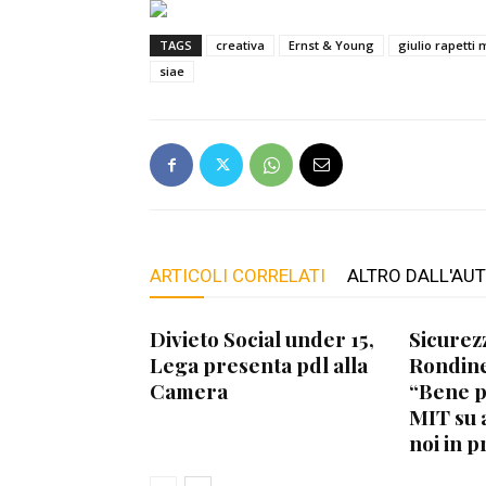
TAGS
creativa
Ernst & Young
giulio rapetti
siae
ARTICOLI CORRELATI
ALTRO DALL'AU
Divieto Social under 15,
Sicurez
Lega presenta pdl alla
Rondine
Camera
“Bene 
MIT su 
noi in p