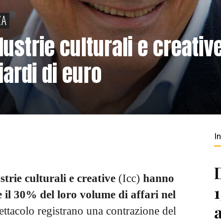
ZA
ustrie culturali e creativ
ardi di euro
I
trie culturali e creative
(Icc)
hanno
e il 30% del loro volume di affari nel
pettacolo registrano una contrazione del