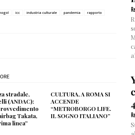
Re
 mogol
icc
industria culturale
pandemia
rapporto
R
s
M
c
a
TORE
za stradale,
CULTURA, A ROMA SI
4
lli (ANDAC):
ACCENDE
provvedimento
“METROBORGO LIFE.
Re
airbag Takata,
IL SOGNO ITALIANO”
rima linea”
S
a