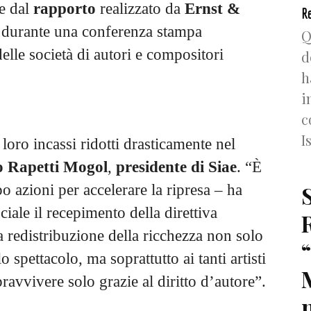
e dal
rapporto
realizzato da
Ernst &
Re
s
durante una conferenza stampa
Q
lle società di autori e compositori
d
h
i
c
I
i loro incassi ridotti drasticamente nel
o Rapetti Mogol
,
presidente di Siae
. “È
o azioni per accelerare la ripresa – ha
ciale il recepimento della direttiva
a redistribuzione della ricchezza non solo
o spettacolo, ma soprattutto ai tanti artisti
vvivere solo grazie al diritto d’autore”.
n