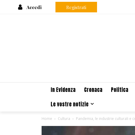
Accedi
Registrati
In Evidenza
Cronaca
Politica
Le vostre notizie
Home
Cultura
Pandemia, le industrie culturali e 