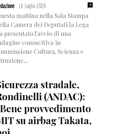
dazione
16 Luglio 2026
0
-
uesta mattina nella Sala Stampa
ella Camera dei Deputati la Lega
a presentato l’avvio di una
ndagine conoscitiva in
ommissione Cultura, Scienza e
struzione...
Sicurezza stradale,
Rondinelli (ANDAC):
“Bene provvedimento
MIT su airbag Takata,
oi...