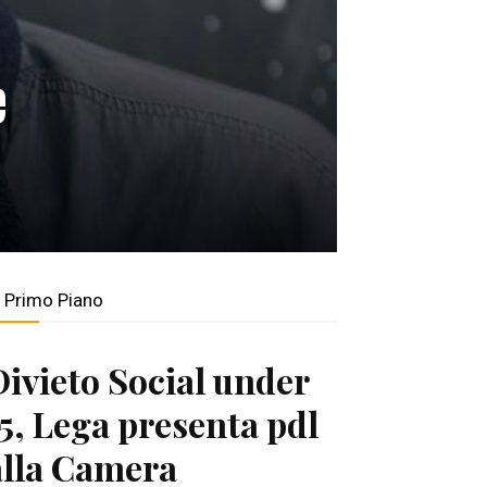
e
n Primo Piano
Divieto Social under
15, Lega presenta pdl
alla Camera