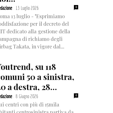
dazione
13 Luglio 2026
0
-
oma 13 luglio - "Esprimiamo
oddisfazione per il decreto del
IT dedicato alla gestione della
ampagna di richiamo degli
irbag Takata, in vigore dal...
Youtrend, su 118
comuni 50 a sinistra,
0 a destra, 28...
dazione
8 Giugno 2026
0
-
ui centri con più di 15mila
bitanti centrosinistra partiva da