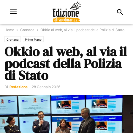
Home
Cronaca
Okkio al web, al via il podcast della Polizia di Stato
Cronaca
Primo Piano
Okkio al web, al via il
podcast della Polizia
di Stato
Di
Redazione
-
28 Gennaio 2026