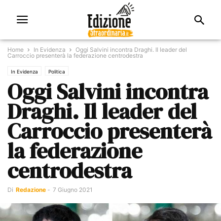
Home
In Evidenza
Oggi Salvini incontra Draghi. Il leader del
Carroccio presenterà la federazione centrodestra
In Evidenza
Politica
Oggi Salvini incontra
Draghi. Il leader del
Carroccio presenterà
la federazione
centrodestra
Di
Redazione
-
7 Giugno 2021