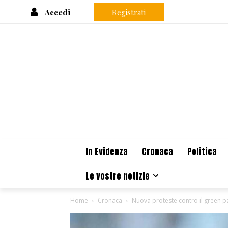
Accedi
Registrati
In Evidenza
Cronaca
Politica
Le vostre notizie
Home
Cronaca
Nuova proteste contro il green pa