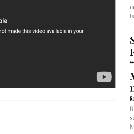
c
I
n
Re
R
s
M