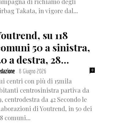
ampagna di richiamo degli
irbag Takata, in vigore dal...
Youtrend, su 118
comuni 50 a sinistra,
0 a destra, 28...
dazione
8 Giugno 2026
0
-
ui centri con più di 15mila
bitanti centrosinistra partiva da
9, centrodestra da 42 Secondo le
laborazioni di Youtrend, in 50 dei
18 comuni...