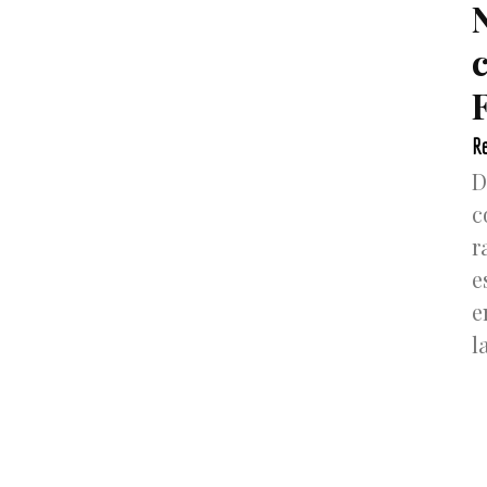
F
Re
D
c
r
e
e
l