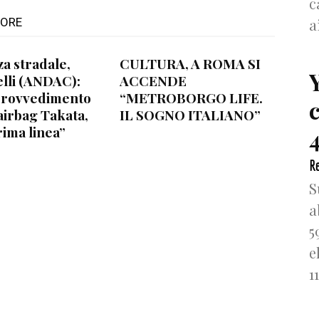
c
a
TORE
za stradale,
CULTURA, A ROMA SI
lli (ANDAC):
ACCENDE
provvedimento
“METROBORGO LIFE.
airbag Takata,
IL SOGNO ITALIANO”
rima linea”
4
Re
S
a
5
e
1