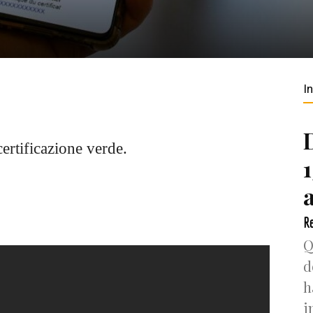
I
ertificazione verde.
Re
Q
d
h
i