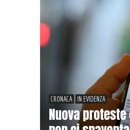
CRONACA
IN EVIDENZA
Nuova proteste c
non ci spaventa