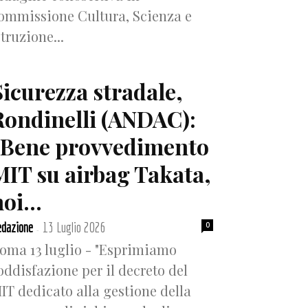
ommissione Cultura, Scienza e
struzione...
Sicurezza stradale,
Rondinelli (ANDAC):
“Bene provvedimento
MIT su airbag Takata,
oi...
dazione
13 Luglio 2026
0
-
oma 13 luglio - "Esprimiamo
oddisfazione per il decreto del
IT dedicato alla gestione della