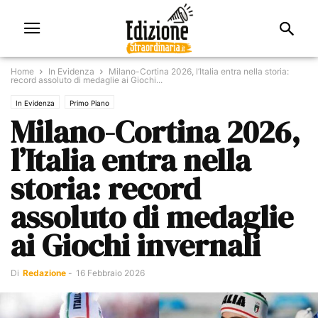
Home
In Evidenza
Milano-Cortina 2026, l’Italia entra nella storia:
record assoluto di medaglie ai Giochi...
In Evidenza
Primo Piano
Milano-Cortina 2026,
l’Italia entra nella
storia: record
assoluto di medaglie
ai Giochi invernali
Di
Redazione
-
16 Febbraio 2026