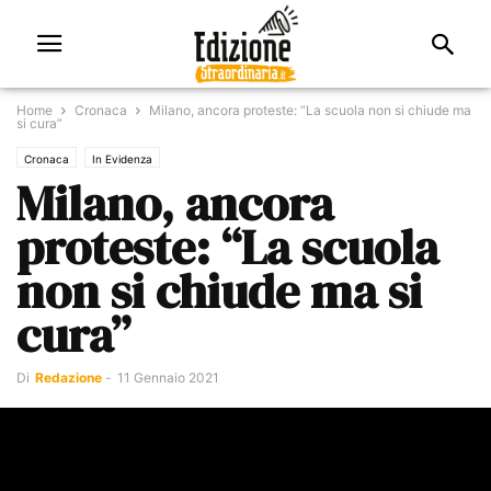
Home
Cronaca
Milano, ancora proteste: “La scuola non si chiude ma
si cura”
Cronaca
In Evidenza
Milano, ancora
proteste: “La scuola
non si chiude ma si
cura”
Di
Redazione
-
11 Gennaio 2021