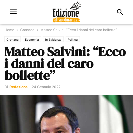
Home
Cronaca
Matteo Salvini: “Ecco i danni del caro bollette”
Cronaca
Economia
In Evidenza
Politica
Matteo Salvini: “Ecco
i danni del caro
bollette”
Di
Redazione
-
24 Gennaio 2022