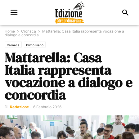
Home
Cronaca
Mattarella: Casa Italia rappresenta vocazione a
dialogo e concordia
Cronaca
Primo Piano
Mattarella: Casa
Italia rappresenta
vocazione a dialogo e
concordia
Di
Redazione
-
6 Febbraio 2026