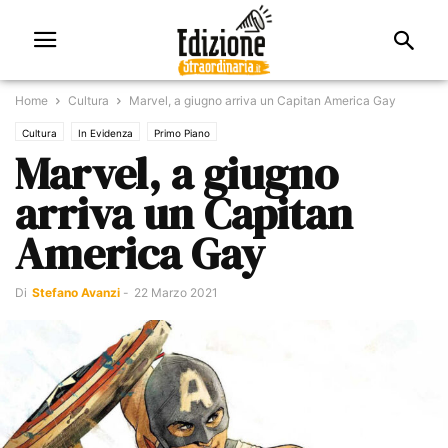
Home
Cultura
Marvel, a giugno arriva un Capitan America Gay
Cultura
In Evidenza
Primo Piano
Marvel, a giugno
arriva un Capitan
America Gay
Di
Stefano Avanzi
-
22 Marzo 2021