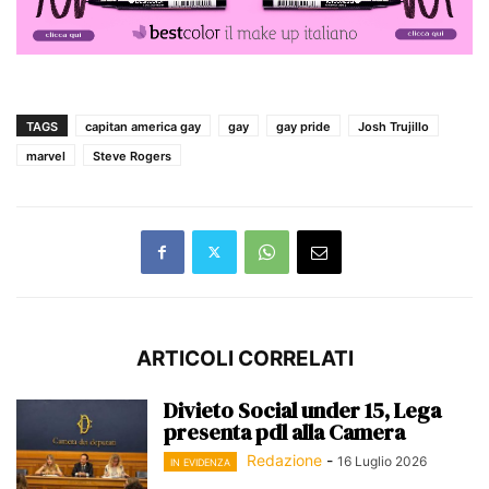
TAGS
capitan america gay
gay
gay pride
Josh Trujillo
marvel
Steve Rogers
ARTICOLI CORRELATI
Divieto Social under 15, Lega
presenta pdl alla Camera
Redazione
-
16 Luglio 2026
IN EVIDENZA