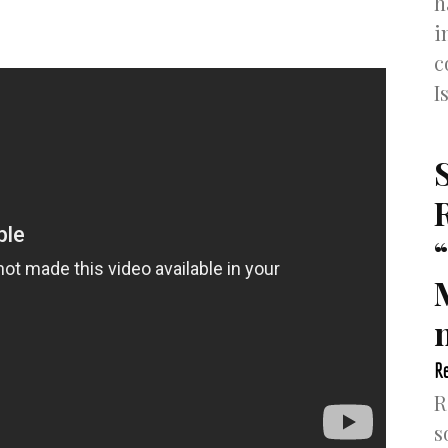
h
i
c
I
n
Re
R
s