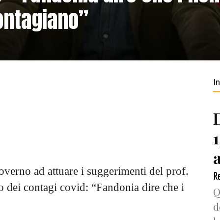
ontagiano”
I
overno ad attuare i suggerimenti del prof.
Re
to dei contagi covid: “Fandonia dire che i
Q
d