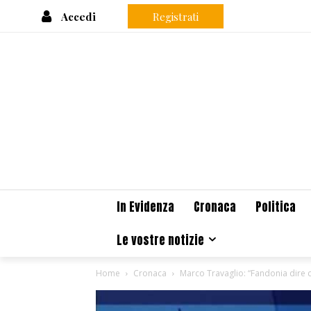
Accedi
Registrati
In Evidenza
Cronaca
Politica
Le vostre notizie
Home
Cronaca
Marco Travaglio: “Fandonia dire c