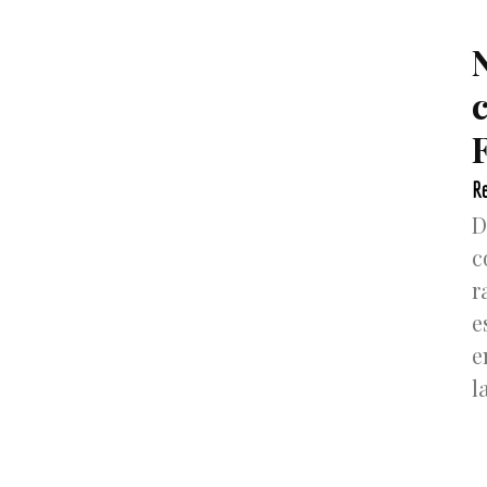
F
Re
D
c
r
e
e
l