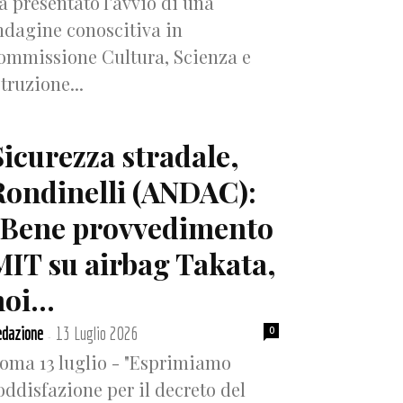
a presentato l’avvio di una
ndagine conoscitiva in
ommissione Cultura, Scienza e
struzione...
Sicurezza stradale,
Rondinelli (ANDAC):
“Bene provvedimento
MIT su airbag Takata,
oi...
dazione
13 Luglio 2026
0
-
oma 13 luglio - "Esprimiamo
oddisfazione per il decreto del