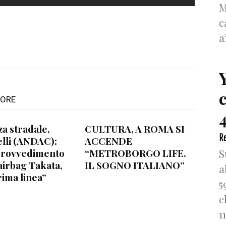
M
c
a
TORE
4
za stradale,
CULTURA, A ROMA SI
Re
lli (ANDAC):
ACCENDE
provvedimento
“METROBORGO LIFE.
S
airbag Takata,
IL SOGNO ITALIANO”
a
rima linea”
5
e
1