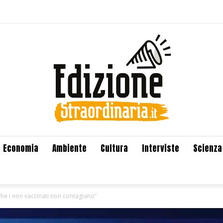
Economia
Ambiente
Cultura
Interviste
Scienza
he i non vaccinati non contagiano”