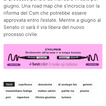
giugno. Una road map che s’incrocia con la
riforma del Csm che potrebbe essere
approvata entro l’estate. Mentre a giugno al
Senato ci sarà il via libera del nuovo
processo civile.
TAGS
coprifuoco
discoteche
dl sostegni bis
gelmini
massimiliano fedriga
matteo salvini
partite iva
piscine
pnrr
riaperture
riforma giustizia
turismo