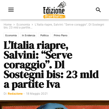
Home
Economia
L’Italia riapre, Salvini: “Serve coraggio”. Dl Sostegni
bis: 23 mld a partite...
Economia
In Evidenza
Politica
Primo Piano
L’Italia riapre,
Salvini: “Serve
coraggio”. Dl
Sostegni bis: 23 mld
a partite Iva
Di
Redazione
-
18 Maggio 2021