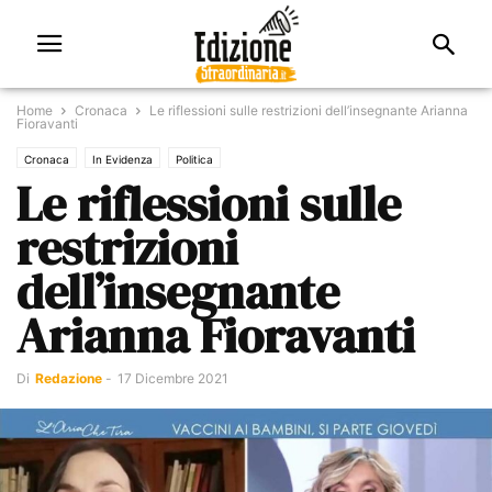
Home
Cronaca
Le riflessioni sulle restrizioni dell’insegnante Arianna
Fioravanti
Cronaca
In Evidenza
Politica
Le riflessioni sulle
restrizioni
dell’insegnante
Arianna Fioravanti
Di
Redazione
-
17 Dicembre 2021