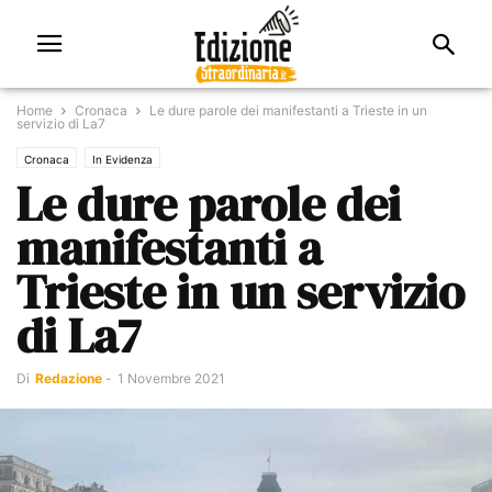
Home
Cronaca
Le dure parole dei manifestanti a Trieste in un
servizio di La7
Cronaca
In Evidenza
Le dure parole dei
manifestanti a
Trieste in un servizio
di La7
Di
Redazione
-
1 Novembre 2021