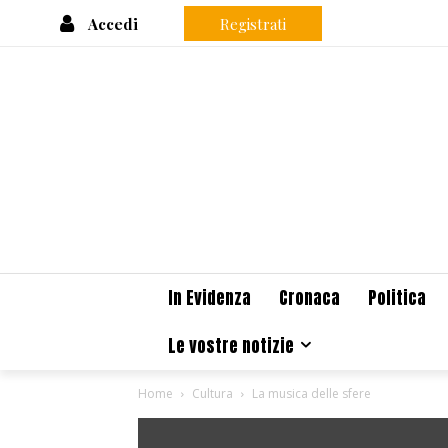
Accedi
Registrati
In Evidenza
Cronaca
Politica
Le vostre notizie
Home
Cultura
La musica delle sfere