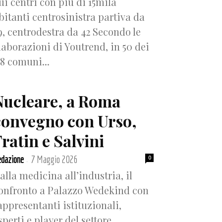
ui centri con più di 15mila
bitanti centrosinistra partiva da
9, centrodestra da 42 Secondo le
laborazioni di Youtrend, in 50 dei
18 comuni...
Nucleare, a Roma
convegno con Urso,
ratin e Salvini
dazione
7 Maggio 2026
0
-
alla medicina all’industria, il
onfronto a Palazzo Wedekind con
appresentanti istituzionali,
sperti e player del settore