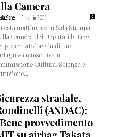
alla Camera
dazione
16 Luglio 2026
0
-
uesta mattina nella Sala Stampa
ella Camera dei Deputati la Lega
a presentato l’avvio di una
ndagine conoscitiva in
ommissione Cultura, Scienza e
struzione...
Sicurezza stradale,
Rondinelli (ANDAC):
“Bene provvedimento
MIT su airbag Takata,