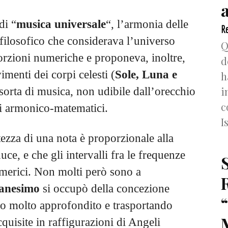
di “
musica universale
“, l’armonia delle
Re
 filosofico che considerava l’universo
Q
rzioni numeriche e proponeva, inoltre,
d
menti dei corpi celesti (
Sole, Luna e
h
i
sorta di musica, non udibile dall’orecchio
c
i armonico-matematici.
I
tezza di una nota è proporzionale alla
ce, e che gli intervalli fra le frequenze
merici. Non molti però sono a
ianesimo
si occupò della concezione
o molto approfondito e trasportando
uisite in raffigurazioni di Angeli