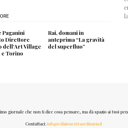
e
l
TORE
e Paganini
Rai, domani in
o Direttore
anteprima “La gravità
o dell’Art Village
del superfluo”
 e Torino
rimo giornale che non ti dice cosa pensare, ma dà spazio ai tuoi pens
Contattaci:
info@edizionestraordinaria.it