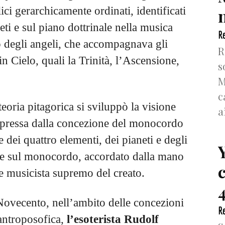
ici gerarchicamente ordinati, identificati
n
neti e sul piano dottrinale nella musica
Re
ro degli angeli, che accompagnava gli
R
n Cielo, quali la Trinità, l’Ascensione,
s
M
c
eoria pitagorica si sviluppò la visione
a
spressa dalla concezione del monocordo
e dei quattro elementi, dei pianeti e degli
te sul monocordo, accordato dalla mano
 e musicista supremo del creato.
4
Novecento, nell’ambito delle concezioni
Re
antroposofica,
l’esoterista Rudolf