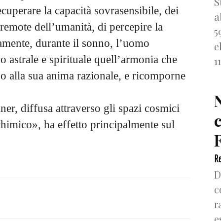
S
cuperare la capacità sovrasensibile, dei
a
 remote dell’umanità, di percepire la
5
amente, durante il sonno, l’uomo
e
o astrale e spirituale quell’armonia che
1
no alla sua anima razionale, e ricomporne
er, diffusa attraverso gli spazi cosmici
himico», ha effetto principalmente sul
F
Re
D
c
r
e