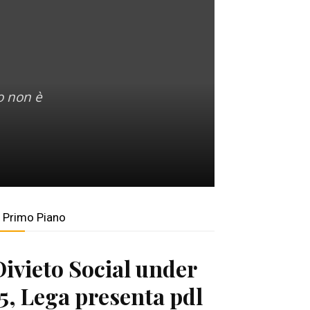
o non è
n Primo Piano
Divieto Social under
15, Lega presenta pdl