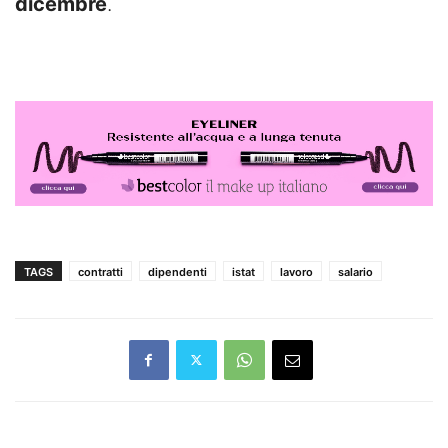
dicembre
.
TAGS
contratti
dipendenti
istat
lavoro
salario