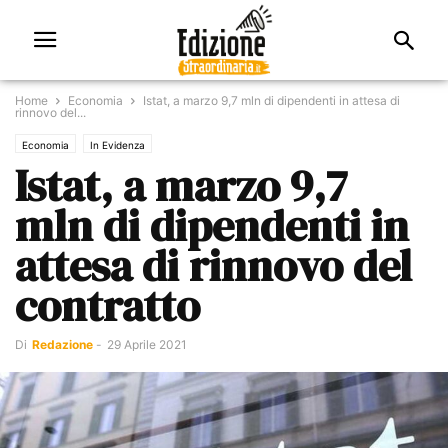
Home
Economia
Istat, a marzo 9,7 mln di dipendenti in attesa di
rinnovo del...
Economia
In Evidenza
Istat, a marzo 9,7
mln di dipendenti in
attesa di rinnovo del
contratto
Di
Redazione
-
29 Aprile 2021