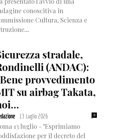
a presentato l’avvio di una
ndagine conoscitiva in
ommissione Cultura, Scienza e
struzione...
Sicurezza stradale,
Rondinelli (ANDAC):
“Bene provvedimento
MIT su airbag Takata,
oi...
dazione
13 Luglio 2026
0
-
oma 13 luglio - "Esprimiamo
oddisfazione per il decreto del