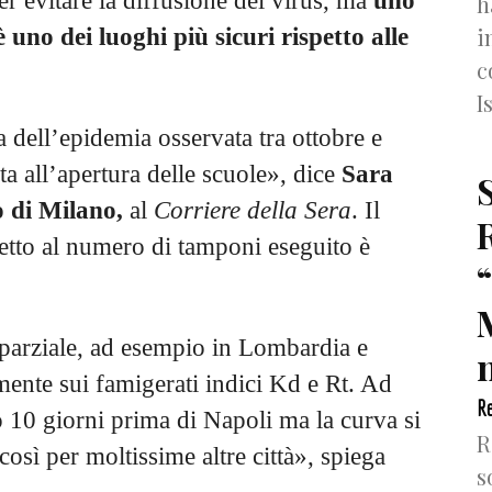
per evitare la diffusione del virus, ma
uno
h
i
 uno dei luoghi più sicuri rispetto alle
c
I
 dell’epidemia osservata tra ottobre e
 all’apertura delle scuole», dice
Sara
o di Milano,
al
Corriere della Sera
. Il
spetto al numero di tamponi eseguito è
o parziale, ad esempio in Lombardia e
n
nte sui famigerati indici Kd e Rt. Ad
Re
10 giorni prima di Napoli ma la curva si
R
osì per moltissime altre città», spiega
s