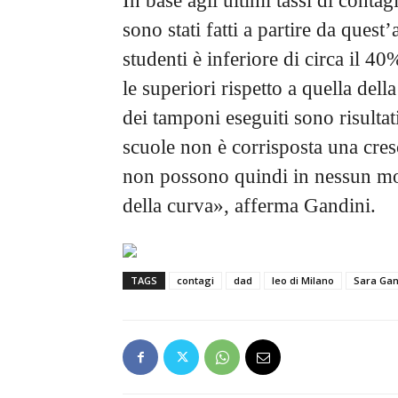
In base agli ultimi tassi di conta
sono stati fatti a partire da quest’
studenti è inferiore di circa il 4
le superiori rispetto a quella de
dei tamponi eseguiti sono risultati
scuole non è corrisposta una cres
non possono quindi in nessun mod
della curva», afferma Gandini.
TAGS
contagi
dad
Ieo di Milano
Sara Gan