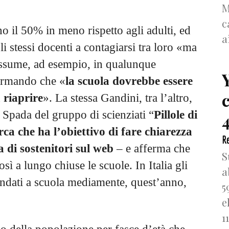
M
c
o il 50% in meno rispetto agli adulti, ed
a
i stessi docenti a contagiarsi tra loro «ma
 assume, ad esempio, in qualunque
fermando che «
la scuola dovrebbe essere
 riaprire
». La stessa Gandini, tra l’altro,
 Spada del gruppo di scienziati “
Pillole di
4
ca che ha l’obiettivo di fare chiarezza
Re
 di sostenitori sul web
– e afferma che
S
sì a lungo chiuse le scuole. In Italia gli
a
andati a scuola mediamente, quest’anno,
5
e
1