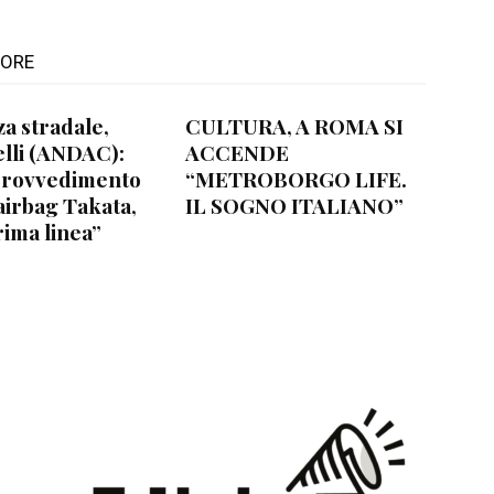
TORE
za stradale,
CULTURA, A ROMA SI
lli (ANDAC):
ACCENDE
provvedimento
“METROBORGO LIFE.
airbag Takata,
IL SOGNO ITALIANO”
rima linea”