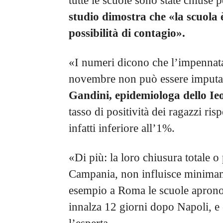
tutte le scuole sono state chiuse 
studio dimostra che «la scuola è
possibilità di contagio».
«I numeri dicono che l’impennata
novembre non può essere imputata
Gandini, epidemiologa dello Ie
tasso di positività dei ragazzi ri
infatti inferiore all’1%.
«Di più: la loro chiusura totale 
Campania, non influisce minimame
esempio a Roma le scuole aprono 
innalza 12 giorni dopo Napoli, e c