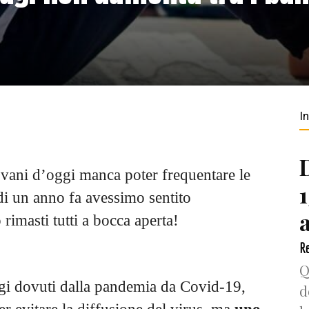
I
ovani d’oggi manca poter frequentare le
di un anno fa avessimo sentito
imasti tutti a bocca aperta!
Re
Q
gi dovuti dalla pandemia da Covid-19,
d