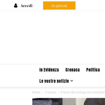
Accedi
Registrati
In Evidenza
Cronaca
Politica
Le vostre notizie
Home
Cronaca
Il tasso dei contagi non aumenta t