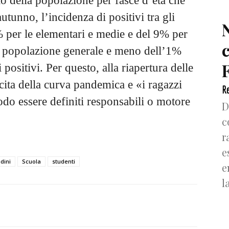
gio della popolazione per fasce d’età che
autunno, l’incidenza di positivi tra gli
0% per le elementari e medie e del 9% per
lla popolazione generale e meno dell’1%
F
 positivi. Per questo, alla riapertura delle
cita della curva pandemica e «i ragazzi
Re
o essere definiti responsabili o motore
D
c
r
e
dini
Scuola
studenti
e
l