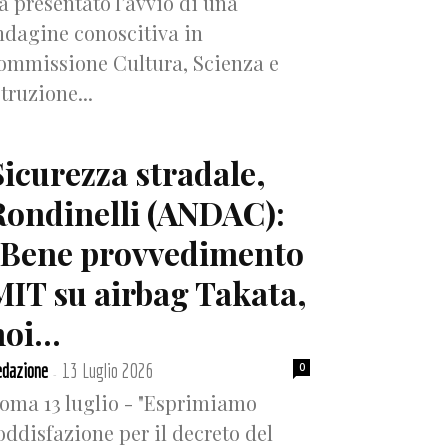
a presentato l’avvio di una
ndagine conoscitiva in
ommissione Cultura, Scienza e
struzione...
Sicurezza stradale,
Rondinelli (ANDAC):
“Bene provvedimento
MIT su airbag Takata,
oi...
dazione
13 Luglio 2026
0
-
oma 13 luglio - "Esprimiamo
oddisfazione per il decreto del