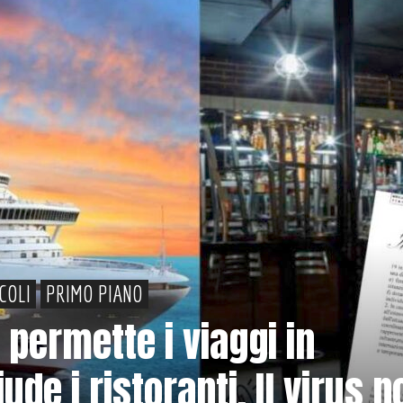
ICOLI
PRIMO PIANO
 permette i viaggi in
ude i ristoranti. Il virus n