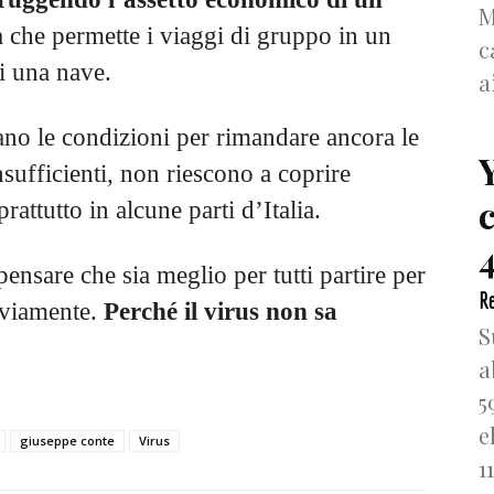
M
a che permette i viaggi di gruppo in un
c
i una nave.
a
ano le condizioni per rimandare ancora le
insufficienti, non riescono a coprire
attutto in alcune parti d’Italia.
4
ensare che sia meglio per tutti partire per
Re
vviamente.
Perché il virus non sa
S
a
5
e
giuseppe conte
Virus
1