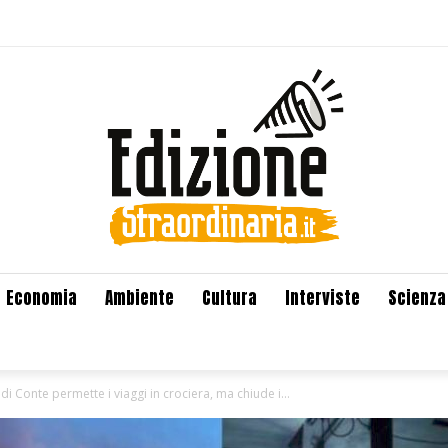
Economia
Ambiente
Cultura
Interviste
Scienza
di Conte permette i viaggi in crociera, ma chiude i...