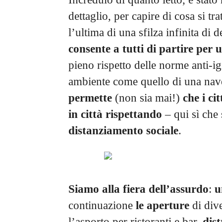
dettaglio, per capire di cosa si tr
l’ultima di una sfilza infinita di 
consente a tutti di partire per 
pieno rispetto delle norme anti-ig
ambiente come quello di una nav
permette
(non sia mai!)
che i ci
in città
rispettando
– qui sì che
distanziamento sociale
.
Siamo alla fiera dell’assurdo
:
u
continuazione
le aperture
di dive
l’asporto per ristoranti e bar,
dis