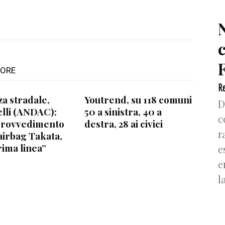
F
TORE
Re
za stradale,
Youtrend, su 118 comuni
D
lli (ANDAC):
50 a sinistra, 40 a
c
provvedimento
destra, 28 ai civici
r
airbag Takata,
rima linea”
e
e
l