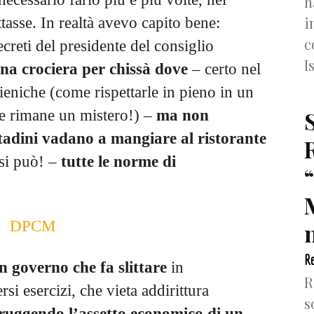
h
i
attasse. In realtà avevo capito bene:
c
decreti del presidente del consiglio
I
una crociera per chissà dove
– certo nel
ieniche (come rispettarle in pieno in un
e rimane un mistero!) –
ma non
ttadini vadano a mangiare al ristorante
 si può! –
tutte le norme di
n
Re
n governo che fa slittare
in
R
rsi esercizi, che vieta addirittura
s
truggendo l’assetto economico di un