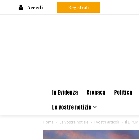
Accedi
Registrati
In Evidenza
Cronaca
Politica
Le vostre notizie
Home
Le vostre notizie
I vostri articoli
Il DPCM 