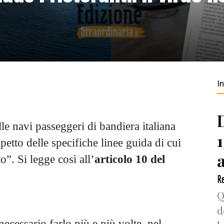
I
le navi passeggeri di bandiera italiana
petto delle specifiche linee guida di cui
o”. Si legge così all’
articolo 10 del
Re
Q
d
necessario farlo più e più volte, nel