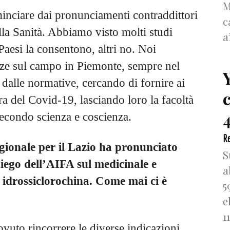
M
inciare dai pronunciamenti contraddittori
c
la Sanità. Abbiamo visto molti studi
a
 Paesi la consentono, altri no. Noi
nze sul campo in Piemonte, sempre nel
dalle normative, cercando di fornire ai
ra del Covid-19, lasciando loro la facoltà
4
 secondo scienza e coscienza.
Re
gionale per il Lazio ha pronunciato
S
iego dell’AIFA sul medicinale e
a
n idrossiclorochina. Come mai ci è
5
e
1
vuto rincorrere le diverse indicazioni