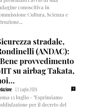
ndagine conoscitiva in
ommissione Cultura, Scienza e
struzione...
Sicurezza stradale,
Rondinelli (ANDAC):
“Bene provvedimento
MIT su airbag Takata,
oi...
dazione
13 Luglio 2026
0
-
oma 13 luglio - "Esprimiamo
oddisfazione per il decreto del