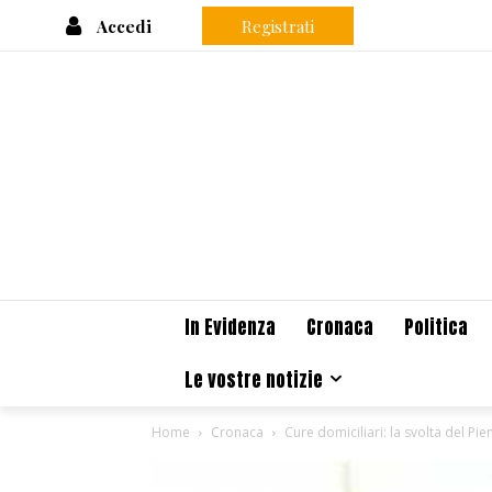
Accedi
Registrati
In Evidenza
Cronaca
Politica
Le vostre notizie
Home
Cronaca
Cure domiciliari: la svolta del P