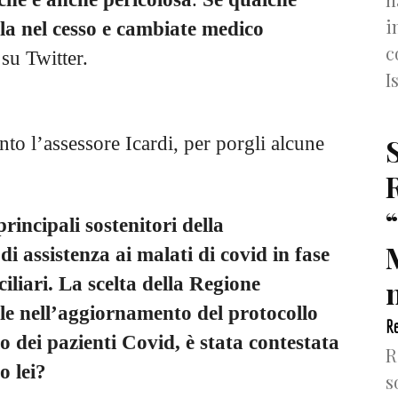
i
ela nel cesso e cambiate medico
c
 su Twitter.
I
to l’assessore Icardi, per porgli alcune
rincipali sostenitori della
di assistenza ai malati di covid in fase
iliari. La scelta della Regione
n
ale nell’aggiornamento del protocollo
Re
io dei pazienti Covid, è stata contestata
R
o lei?
s