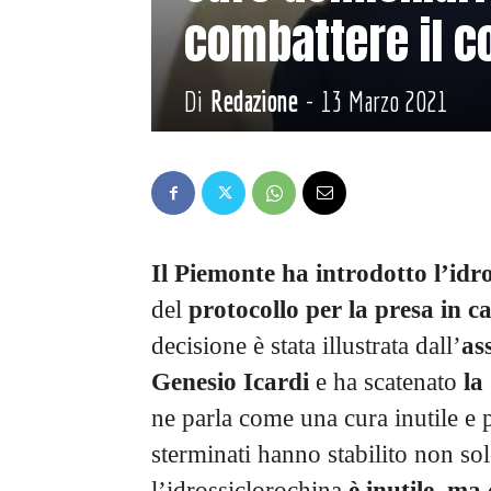
combattere il c
Di
Redazione
-
13 Marzo 2021
Il Piemonte ha introdotto l’idr
del
protocollo per la presa in c
decisione è stata illustrata dall’
as
Genesio Icardi
e ha scatenato
la
ne parla come una cura inutile e 
sterminati hanno stabilito non 
l’idrossiclorochina
è inutile, ma