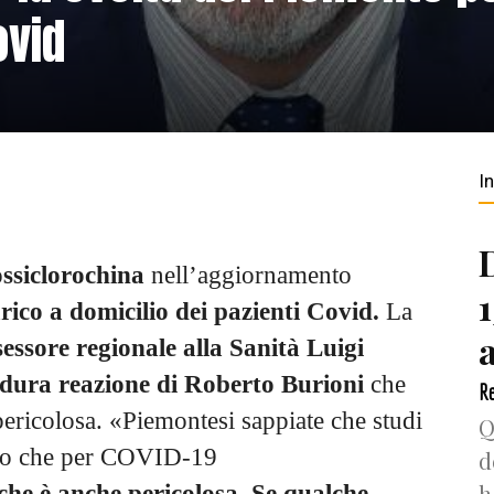
ovid
I
ossiclorochina
nell’aggiornamento
arico a domicilio dei pazienti Covid.
La
sessore
regionale alla Sanità Luigi
 dura reazione di Roberto Burioni
che
Re
pericolosa. «Piemontesi sappiate che studi
Q
solo che per COVID-19
d
h
 che è anche pericolosa
.
Se qualche