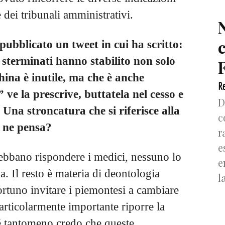
 dei tribunali amministrativi.
pubblicato un tweet in cui ha scritto:
 sterminati hanno stabilito non solo
F
hina è inutile, ma che è anche
Re
ve la prescrive, buttatela nel cesso e
D
na stroncatura che si riferisce alla
c
 ne pensa?
r
e
ebbano rispondere i medici, nessuno lo
e
a. Il resto è materia di deontologia
l
rtuno invitare i piemontesi a cambiare
rticolarmente importante riporre la
né tantomeno credo che queste