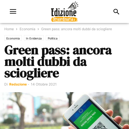
Home
Economia
Green pass: ancora molti dubbi da sciogliere
Economia
In Evidenza
Politica
Green pass: ancora
molti dubbi da
sciogliere
Di
Redazione
-
14 Ottobre 2021