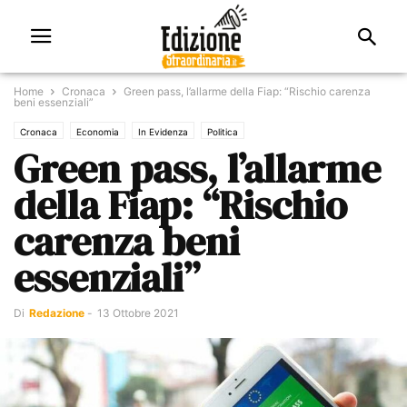
Home
Cronaca
Green pass, l’allarme della Fiap: “Rischio carenza
beni essenziali”
Cronaca
Economia
In Evidenza
Politica
Green pass, l’allarme
della Fiap: “Rischio
carenza beni
essenziali”
Di
Redazione
-
13 Ottobre 2021